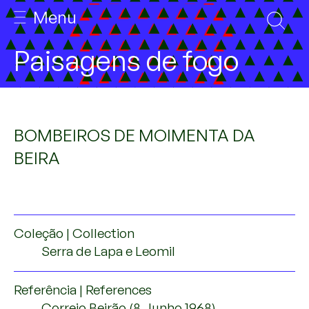
Menu
INÍCIO
Paisagens de fogo
SOBRE
EQUIPA
BOMBEIROS DE MOIMENTA DA
GALERIA DE PESQUISA
BEIRA
ARQUIVO
IMPRENSA REGIONAL
Coleção | Collection
DISSEMINAÇÃO DE RESULTADOS
Serra de Lapa e Leomil
PUBLICAÇÕES
Referência | References
COMUNICAÇÕES
Correio Beirão (8 Junho 1968)