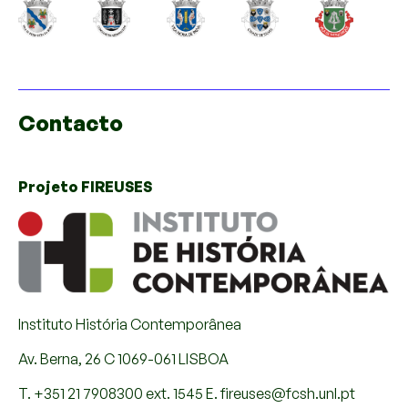
Contacto
Projeto FIREUSES
Instituto História Contemporânea
Av. Berna, 26 C 1069-061 LISBOA
T. +351 21 7908300 ext. 1545 E. fireuses@fcsh.unl.pt