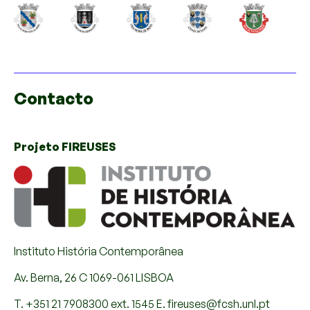
Contacto
Projeto FIREUSES
Instituto História Contemporânea
Av. Berna, 26 C 1069-061 LISBOA
T. +351 21 7908300 ext. 1545 E. fireuses@fcsh.unl.pt