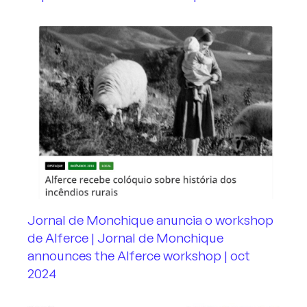
Jornal de Monchique anuncia o workshop
de Alferce | Jornal de Monchique
announces the Alferce workshop | oct
2024