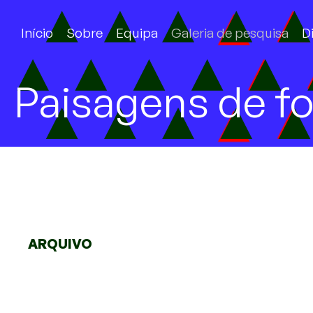
Início
Sobre
Equipa
Galeria de pesquisa
D
Paisagens de f
ARQUIVO