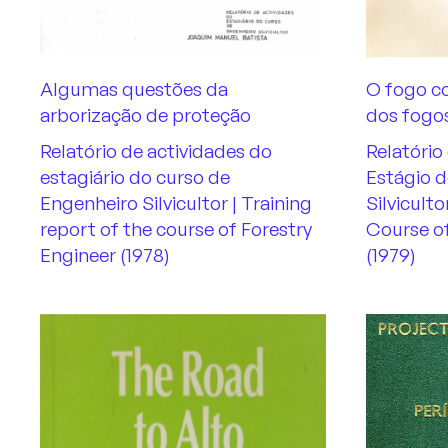
Algumas questões da
O fogo c
arborização de proteção
dos fogos
Relatório de actividades do
Relatório
estagiário do curso de
Estágio 
Engenheiro Silvicultor | Training
Silviculto
report of the course of Forestry
Course of
Engineer (1978)
(1979)