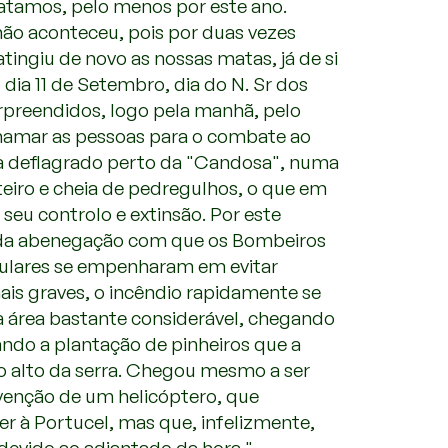
latamos, pelo menos por este ano.
 não aconteceu, pois por duas vezes
atingiu de novo as nossas matas, já de si
 dia 11 de Setembro, dia do N. Sr dos
rpreendidos, logo pela manhã, pelo
chamar as pessoas para o combate ao
ia deflagrado perto da "Candosa", numa
eiro e cheia de pedregulhos, o que em
 seu controlo e extinsão. Por este
 da abenegação com que os Bombeiros
pulares se empenharam em evitar
is graves, o incêndio rapidamente se
 área bastante considerável, chegando
ndo a plantação de pinheiros que a
o alto da serra. Chegou mesmo a ser
rvenção de um helicóptero, que
r à Portucel, mas que, infelizmente,