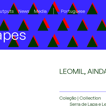
utputs
News
Media
Portuguese
apes
LEOMIL, AIND
Coleção | Collection
Serra de Lapa e L