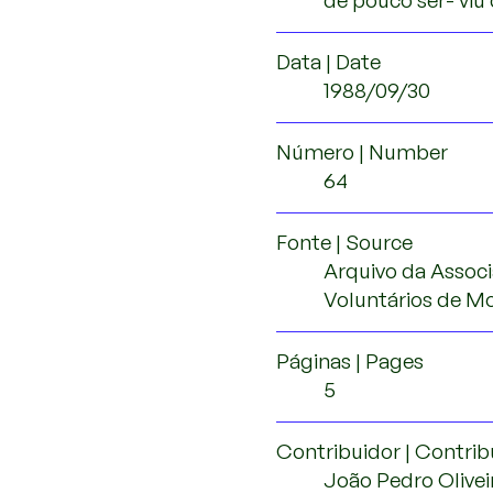
de pouco ser- viu
Data | Date
1988/09/30
Número | Number
64
Fonte | Source
Arquivo da Assoc
Voluntários de M
Páginas | Pages
5
Contribuidor | Contrib
João Pedro Olivei