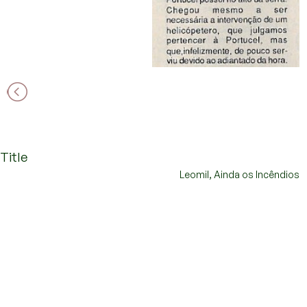
Title
Title
Leomil, Ainda os Incêndios
Leomil, Ainda os Incêndios