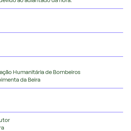
 devido ao adiantado da hora."
iação Humanitária de Bombeiros
oimenta da Beira
utor
ra