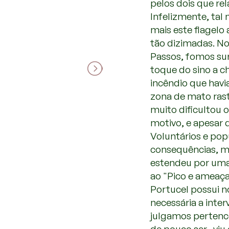
pelos dois que re
Infelizmente, tal
mais este flagelo 
tão dizimadas. No
Passos, fomos su
toque do sino a 
incêndio que hav
zona de mato rast
muito dificultou o
motivo, e apesar
Voluntários e po
consequências, ma
estendeu por uma
ao "Pico e ameaça
Portucel possui n
necessária a inte
julgamos pertence