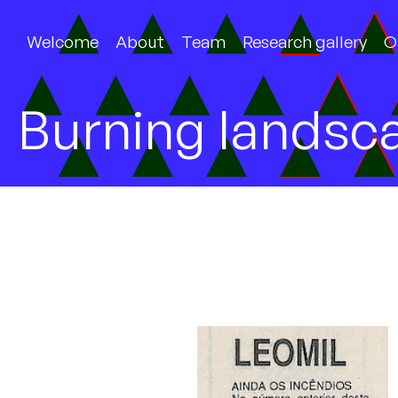
Welcome
About
Team
Research gallery
O
Burning landsc