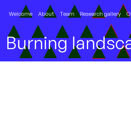
Welcome
About
Team
Research gallery
O
Burning landsc