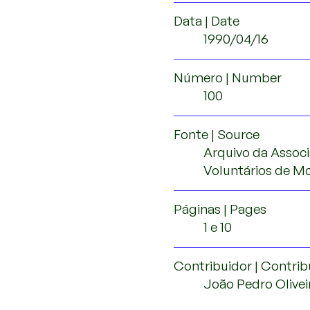
Data | Date
1990/04/16
Número | Number
100
Fonte | Source
Arquivo da Assoc
Voluntários de M
Páginas | Pages
1 e 10
Contribuidor | Contrib
João Pedro Olivei