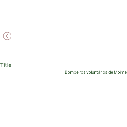
Title
Title
Bombeiros voluntários de Moime
Bombeiros voluntários de Moime