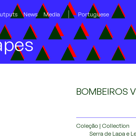
utputs
News
Media
Portuguese
apes
BOMBEIROS V
Coleção | Collection
Serra de Lapa e L