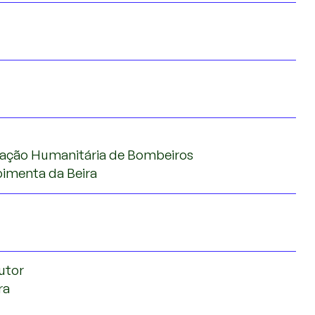
iação Humanitária de Bombeiros
oimenta da Beira
utor
ra