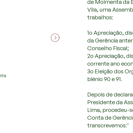
de Moimenta da Be
Vila, uma Assemb
trabalhos:
1o Apreciação, di
da Gerência anter
Conselho Fiscal;
2o Apreciação, d
corrente ano eco
3o Eleição dos Or
nta
nta
biénio 90 e 91.
Depois de declara
Presidente da As
Lima, procedeu-se
Conta de Gerênci
transcrevemos:"