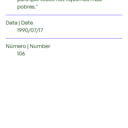
pobres."
Data | Date
1990/07/17
Número | Number
106
Fonte | Source
Arquivo da Associação Humanitária de
Bombeiros Voluntários de Moimenta
da Beira
Páginas | Pages
5