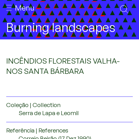
Menu
WELCOME
Burning landscapes
ABOUT
TEAM
INCÊNDIOS FLORESTAIS VALHA-
RESEARCH GALLERY
NOS SANTA BÁRBARA
ARCHIVE
REGIONAL PRESS
Coleção | Collection
OUTPUTS
Serra de Lapa e Leomil
PUBLICATIONS
Referência | References
ORAL PAPERS
Correio Beirão (17 Dez 1990)