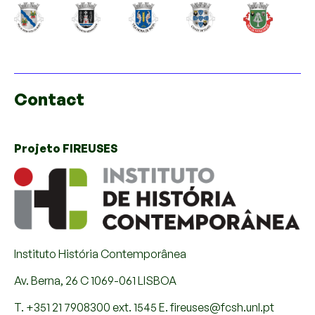
Contact
Projeto FIREUSES
Instituto História Contemporânea
Av. Berna, 26 C 1069-061 LISBOA
T. +351 21 7908300 ext. 1545 E. fireuses@fcsh.unl.pt