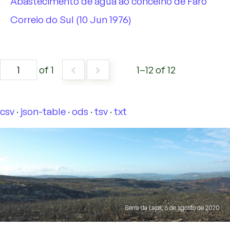
Abastecimento de água ao concelho de Faro
Correio do Sul (10 Jun 1976)
of 1
1–12 of 12
csv
json-table
ods
tsv
txt
Serra da Lapa, 6 de agosto de 2020