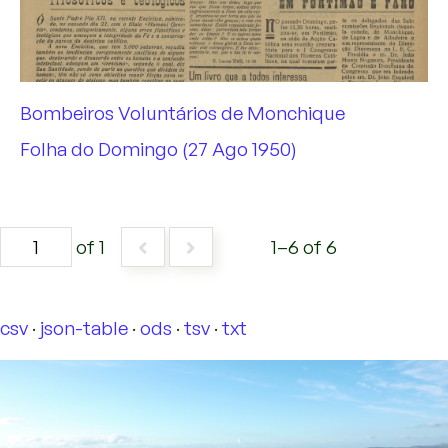
Bombeiros Voluntários de Monchique
Folha do Domingo (27 Ago 1950)
of 1
1–6 of 6
csv
json-table
ods
tsv
txt