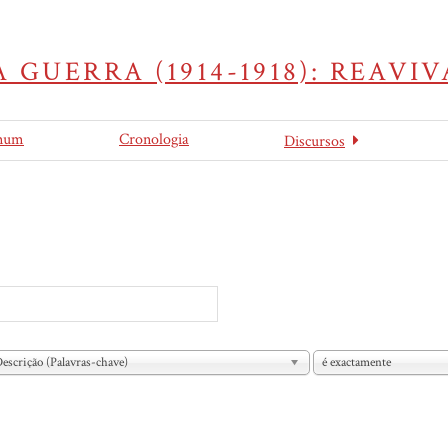
 GUERRA (1914-1918): REAV
mum
Cronologia
Discursos
escrição (Palavras-chave)
é exactamente