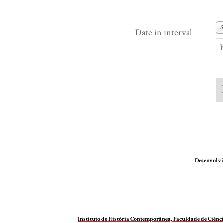
S
Date in interval
Desenvolvi
Instituto de História Contemporânea, Faculdade de Ciên