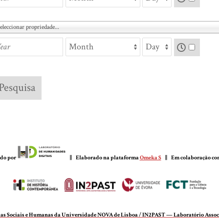
eleccionar propriedade...
do por
|| Elaborado na plataforma
Omeka S
|| Em colaboração c
cias Sociais e Humanas da Universidade NOVA de Lisboa / IN2PAST — Laboratório Associa