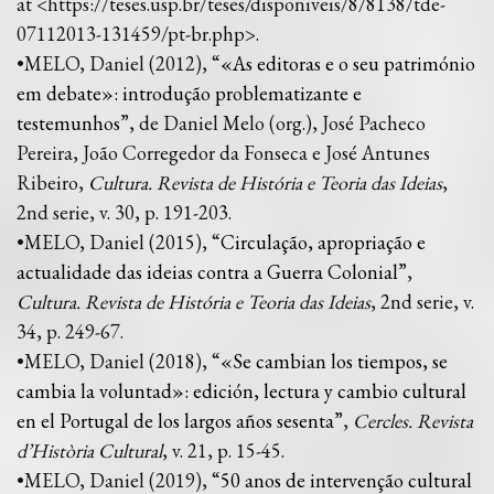
at <https://teses.usp.br/teses/disponiveis/8/8138/tde-
07112013-131459/pt-br.php>.
•MELO, Daniel (2012), “
«As editoras e o seu património
em debate»: introdução problematizante e
testemunhos
”, de Daniel Melo (org.), José Pacheco
Pereira, João Corregedor da Fonseca e José Antunes
Ribeiro,
Cultura. Revista de História e Teoria das Ideias
,
2nd serie, v. 30, p. 191-203.
•MELO, Daniel (2015), “
Circulação, apropriação e
actualidade das ideias contra a Guerra Colonial
”,
Cultura. Revista de História e Teoria das Ideias
, 2nd serie, v.
34, p. 249-67.
•MELO, Daniel (2018), “
«Se cambian los tiempos, se
cambia la voluntad»: edición, lectura y cambio cultural
en el Portugal de los largos años sesenta
”,
Cercles. Revista
d’Història Cultural
, v. 21, p. 15-45.
•MELO, Daniel (2019), “
50 anos de intervenção cultural