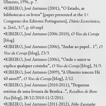
Ulmeiro, 1996, p. 7.
•RIBEIRO, José Antunes (2001), “
O Estado, as
bibliotecas e os livros
” [paper presented at the 1.º
Congresso dos Editores Portugueses],
Diário Económico
,
n. 2641, 5/7, p. 60-supl.
•RIBEIRO, José Antunes (2006-2010),
O Voo da Coruja
[blog].
•RIBEIRO, José Antunes (2006), “
Andar ao papel… 1
”,
O
Voo da Coruja
[blog], 23/3.
•RIBEIRO, José Antunes (2006), “
Onde o autor se
explica qualquer coisinha
”,
O Voo da Coruja
[blog], 31/5.
•RIBEIRO, José Antunes (2009), “
A Ulmeiro nasceu Há
40 anos!!!
”,
O Voo da Coruja
[blog], 2/12.
•RIBEIRO, José Antunes (2010-2011), “
Pequenas
estórias de uma livraria de Benfica…
”,
Retalhos de Bem-
Fica
[blog], 28/12/2010-11/2/2011.
•RIBEIRO, José Antunes (2011-2012),
Fólio Exemplar