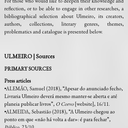
For those who would like to deepen their knowledge and
reflection, or to be able to engage in other researches, a
bibliographical selection about Ulmeiro, its creators,
authors, collections, literary genres, themes,
problematics and catalogue is presented below.
ULMEIRO | Sources
PRIMARY SOURCES
Press articles
•ALEMÃO, Samuel (2018), “
Apesar do anunciado fecho,
Livraria Ulmeiro deverá mesmo manter-se aberta e até
planeia publicar livros
”,
O Corvo
[website], 16/11.
•ALMEIDA, Sebastião (2018), “
A Ulmeiro chegou ao
ponto em que «não há volta a dar»: é para fechar
”,
Público
, 23/10.