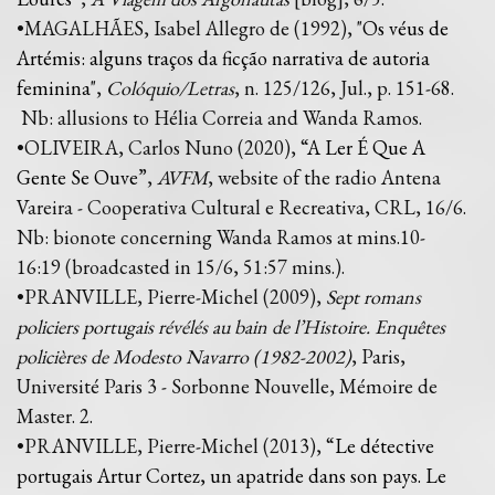
•MAGALHÃES, Isabel Allegro de (1992), "
Os véus de
Artémis: alguns traços da ficção narrativa de autoria
feminina
",
Colóquio/Letras
, n. 125/126, Jul., p. 151-68.
Nb: allusions to Hélia Correia and Wanda Ramos.
•OLIVEIRA, Carlos Nuno (2020), “
A Ler É Que A
Gente Se Ouve
”,
AVFM
, website of the radio Antena
Vareira - Cooperativa Cultural e Recreativa, CRL, 16/6.
Nb: bionote concerning Wanda Ramos at mins.10-
16:19 (broadcasted in 15/6, 51:57 mins.).
•PRANVILLE, Pierre-Michel (2009),
Sept romans
policiers portugais révélés au bain de l’Histoire. Enquêtes
policières de Modesto Navarro (1982-2002)
, Paris,
Université Paris 3 - Sorbonne Nouvelle, Mémoire de
Master. 2.
•PRANVILLE, Pierre-Michel (2013), “
Le détective
portugais Artur Cortez, un apatride dans son pays. Le