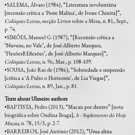
•SALEMA, Álvaro (1984), “
Literatura involuntária
[recensão crítica a 'Peste Malina', de Ivone Chinita]”
,
Colóquio/Letras
, secção Livros sobre a Mesa, n. 81, Sept.,
p. 74.
•SIMÕES, Manuel G. (1987), “
[Recensão crítica a
‘Nuvens, no Vale’, de José-Alberto Marques;
‘FlexõesREflexões’, de José-Alberto Marques]
”,
Colóquio/Letras
, n. 96, Mar., p.
108
-
109
.
•SOUSA, João Rui de (1986), “
Sobriedade e suspensão
[crítica a 'A Pulso o Horizonte', de Lia Viegas]
”,
Colóquio/Letras
, n. 89, Jan., p. 81.
Texts about Ulmeiro authors
•BAPTISTA, Pedro (2013), “
Macau por dentro
” [nota
biográfica sobre Ondina Braga],
h - Suplemento do Hoje
Macau
, n. 78, 15/3, p. 2-7.
•BARREIROS, José António (2012), “
Uma alma