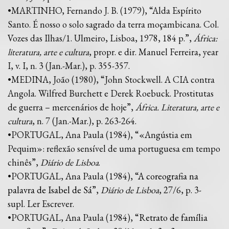
•MARTINHO, Fernando J. B. (1979), “Alda Espírito
Santo. É nosso o solo sagrado da terra moçambicana. Col.
Vozes das Ilhas/1. Ulmeiro, Lisboa, 1978, 184 p.”,
África:
literatura, arte e cultura
, propr. e dir. Manuel Ferreira, year
I, v. I, n. 3 (Jan.-Mar.), p. 355-357.
•MEDINA, João (1980), “John Stockwell. A CIA contra
Angola. Wilfred Burchett e Derek Roebuck. Prostitutas
de guerra – mercenários de hoje”,
África. Literatura, arte e
cultura
, n. 7 (Jan.-Mar.), p. 263-264.
•PORTUGAL, Ana Paula (1984), “«Angústia em
Pequim»: reflexão sensível de uma portuguesa em tempo
chinês”,
Diário de Lisboa
.
•PORTUGAL, Ana Paula (1984), “
A coreografia na
palavra de Isabel de Sá
”,
Diário de Lisboa
, 27/6, p. 3-
supl. Ler Escrever.
•PORTUGAL, Ana Paula (1984), “
Retrato de família