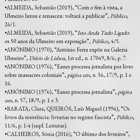
•ALMEIDA, Sebastião (2019), “
Com o fim à vista, a
Ulmeiro lutou e renasceu: voltará a publicar
”,
Público
,
26/1.
•ALMEIDA, Sebastião (2019), “
Isto Anda Tudo Ligado
:
os 50 anos da Ulmeiro em exposição”
,
Público
, 4/5.
•ANÓNIMO (1970), “
António Ferra expõe na Galeria
Ulmeiro
”,
Diário de Lisboa
, 1st ed., n. 17049, 8/6, p. 7.
•ANÓNIMO (1976), “
Eanes processa jornalista por livro
sobre massacres coloniais
”,
página um
, n. 56, 17/9, p.
1
e
16
.
•ANÓNIMO (1976), “
Eanes processa jornalista
”,
página
um
, n. 57, 18/9, p.
1
e
3
.
•BARATA, Clara, QUEIRÓS, Luís Miguel (1994), “Os
livros da resistência: livrarias no regime fascista”,
Público
,
11/6, p. 1-4 (supl. Leituras).
•CALHEIROS, Sónia (2016), “
O último dos livreiros
”,