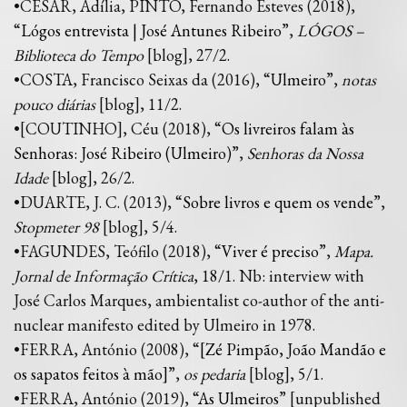
•CÉSAR, Adília, PINTO, Fernando Esteves (2018),
“
Lógos entrevista | José Antunes Ribeiro
”,
LÓGOS –
Biblioteca do Tempo
[blog], 27/2.
•COSTA, Francisco Seixas da (2016), “
Ulmeiro
”,
notas
pouco diárias
[blog], 11/2.
•[COUTINHO], Céu (2018), “
Os livreiros falam às
Senhoras: José Ribeiro (Ulmeiro)
”,
Senhoras da Nossa
Idade
[blog], 26/2.
•DUARTE, J. C. (2013), “
Sobre livros e quem os vende
”,
Stopmeter 98
[blog], 5/4.
•FAGUNDES, Teófilo (2018), “
Viver é preciso
”,
Mapa.
Jornal de Informação Crítica
, 18/1. Nb: interview with
José Carlos Marques, ambientalist co-author of the anti-
nuclear manifesto edited by Ulmeiro in 1978.
•FERRA, António (2008), “
[Zé Pimpão, João Mandão e
os sapatos feitos à mão]
”,
os pedaria
[blog], 5/1.
•FERRA, António (2019), “
As Ulmeiros
” [unpublished