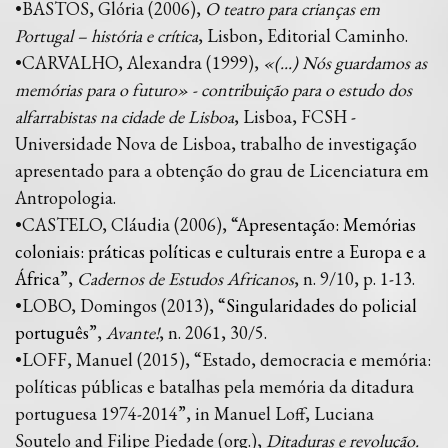
•BASTOS, Glória (2006),
O teatro para crianças em
Portugal – história e crítica
, Lisbon, Editorial Caminho.
•CARVALHO, Alexandra (1999),
«(...) Nós guardamos as
memórias para o futuro» - contribuição para o estudo dos
alfarrabistas na cidade de Lisboa
, Lisboa, FCSH -
Universidade Nova de Lisboa, trabalho de investigação
apresentado para a obtenção do grau de Licenciatura em
Antropologia.
•CASTELO, Cláudia (2006), “
Apresentação: Memórias
coloniais: práticas políticas e culturais entre a Europa e a
África
”,
Cadernos de Estudos Africanos
, n. 9/10, p. 1-13.
•LOBO, Domingos (2013), “
Singularidades do policial
português
”,
Avante!
, n. 2061, 30/5.
•LOFF, Manuel (2015), “Estado, democracia e memória:
políticas públicas e batalhas pela memória da ditadura
portuguesa 1974-2014”, in Manuel Loff, Luciana
Soutelo and Filipe Piedade (org.),
Ditaduras e revolução.