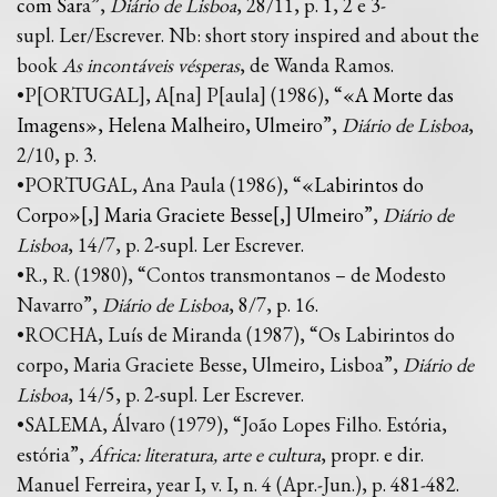
com Sar
a”,
Diário de Lisboa
, 28/11, p.
1
,
2
e
3
-
supl. Ler/Escrever. Nb: short story inspired and about the
book
As incontáveis vésperas
, de Wanda Ramos.
•P[ORTUGAL], A[na] P[aula] (1986), “
«A Morte das
Imagens», Helena Malheiro, Ulmeiro
”,
Diário de Lisboa
,
2/10, p. 3.
•PORTUGAL, Ana Paula (1986), “
«Labirintos do
Corpo»[,] Maria Graciete Besse[,] Ulmeiro
”,
Diário de
Lisboa
, 14/7, p. 2-supl. Ler Escrever.
•R., R. (1980), “Contos transmontanos – de Modesto
Navarro”,
Diário de Lisboa
, 8/7, p. 16.
•ROCHA, Luís de Miranda (1987), “Os Labirintos do
corpo, Maria Graciete Besse, Ulmeiro, Lisboa”,
Diário de
Lisboa
, 14/5, p. 2-supl. Ler Escrever.
•SALEMA, Álvaro (1979), “João Lopes Filho. Estória,
estória”,
África: literatura, arte e cultura
, propr. e dir.
Manuel Ferreira, year I, v. I, n. 4 (Apr.-Jun.), p. 481-482.