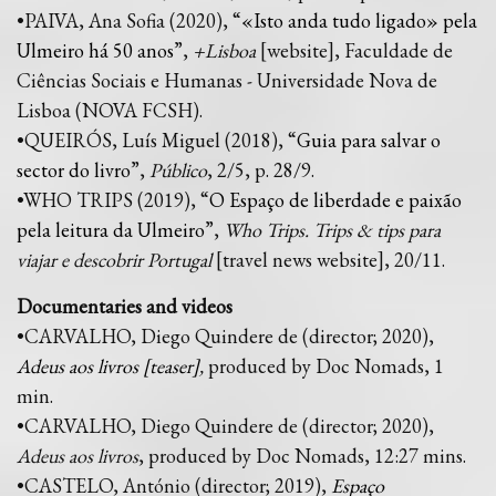
•PAIVA, Ana Sofia (2020), “
«Isto anda tudo ligado» pela
Ulmeiro há 50 anos
”,
+Lisboa
[website], Faculdade de
Ciências Sociais e Humanas - Universidade Nova de
Lisboa (NOVA FCSH).
•QUEIRÓS, Luís Miguel (2018), “
Guia para salvar o
sector do livro
”,
Público
, 2/5, p. 28/9.
•WHO TRIPS (2019), “
O Espaço de liberdade e paixão
pela leitura da Ulmeiro
”,
Who Trips. Trips & tips para
viajar e descobrir Portugal
[travel news website], 20/11.
Documentaries and videos
•CARVALHO, Diego Quindere de (director; 2020),
Adeus aos livros [teaser]
,
produced by Doc Nomads, 1
min.
•CARVALHO, Diego Quindere de (director; 2020),
Adeus aos livros
, produced by Doc Nomads, 12:27 mins.
•CASTELO, António (director; 2019),
Espaço