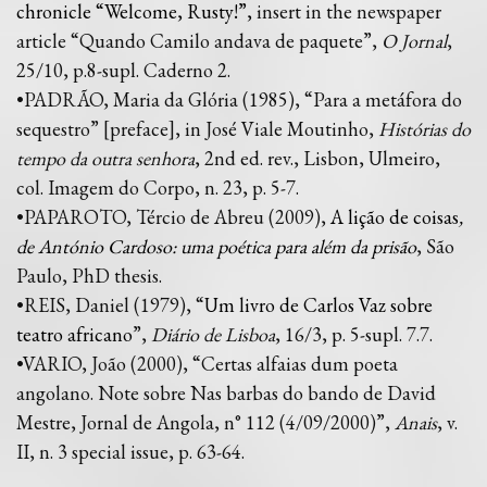
chronicle “Welcome, Rusty!”,
insert in the newspaper
article “Quando Camilo andava de paquete”,
O Jornal
,
25/10, p.8-supl. Caderno 2.
•PADRÃO, Maria da Glória (1985), “Para a metáfora do
sequestro” [preface], in José Viale Moutinho,
Histórias do
tempo da outra senhora
, 2nd ed. rev., Lisbon, Ulmeiro,
col. Imagem do Corpo, n. 23, p. 5-7.
•PAPAROTO, Tércio de Abreu (2009),
A lição de coisas
,
de António Cardoso: uma poética para além da prisão
, São
Paulo, PhD thesis.
•REIS, Daniel (1979), “
Um livro de Carlos Vaz sobre
teatro africano
”,
Diário de Lisboa
, 16/3, p. 5-supl. 7.7.
•VARIO, João (2000), “Certas alfaias dum poeta
angolano. Note sobre Nas barbas do bando de David
Mestre, Jornal de Angola, n° 112 (4/09/2000)”,
Anais
, v.
II, n. 3 special issue, p. 63-64.