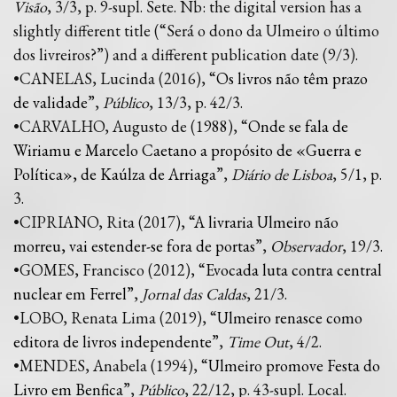
Visão
, 3/3, p. 9-supl. Sete. Nb: the digital version has a
slightly different title (“Será o dono da Ulmeiro o último
dos livreiros?”) and a different publication date (9/3).
•CANELAS, Lucinda (2016), “
Os livros não têm prazo
de validade
”,
Público
, 13/3, p. 42/3.
•CARVALHO, Augusto de (1988), “
Onde se fala de
Wiriamu e Marcelo Caetano a propósito de «Guerra e
Política», de Kaúlza de Arriaga
”,
Diário de Lisboa
, 5/1, p.
3.
•CIPRIANO, Rita (2017), “
A livraria Ulmeiro não
morreu, vai estender-se fora de portas
”,
Observador
, 19/3.
•GOMES, Francisco (2012), “
Evocada luta contra central
nuclear em Ferrel
”,
Jornal das Caldas
, 21/3.
•LOBO, Renata Lima (2019), “
Ulmeiro renasce como
editora de livros independente
”,
Time Out
, 4/2.
•MENDES, Anabela (1994), “
Ulmeiro promove Festa do
Livro em Benfica
”,
Público
, 22/12, p. 43-supl. Local.