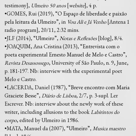
testimony],
Ulmeiro 50 anos
[
website
], 4 p.
•GOMES, Rui (2019), “
O Espaço de liberdade e paixão
pela leitura da Ulmeiro
”, in
Vou Ali e Já Venho
[Antena 1
radio program], 20/11, 2:32 mins.
•JLF (2014), “
Ulmeiro
”,
Notas e Reflexões
[blog], 8/4.
•JOAQUIM, Ana Cristina (2013), “
Entrevista com o
poeta experimental Ernesto Manuel de Melo e Castro
”,
Revista Desassossego
, University of São Paulo, n. 9, June,
p. 181-197. Nb: interview with the experimental poet
Melo e Castro.
•LACERDA, Daniel (1987), “
Breve encontro com Maria
Graciete Besse
”,
Diário de Lisboa
, 2/7, p. 3-supl. Ler
Escrever. Nb: interview about the newly work of these
writer, including allusions to the book
Labirintos do
corpo
, edited by Ulmeiro in 1986.
•MATA, Manuel da (2007), “
Ulmeiro
”,
Musica maestro