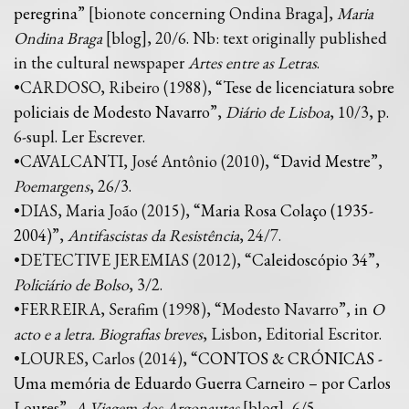
peregrina
” [bionote concerning Ondina Braga],
Maria
Ondina Braga
[blog], 20/6. Nb: text originally published
in the cultural newspaper
Artes entre as Letras
.
•CARDOSO, Ribeiro (1988), “
Tese de licenciatura sobre
policiais de Modesto Navarro
”,
Diário de Lisboa
, 10/3, p.
6-supl. Ler Escrever.
•CAVALCANTI, José Antônio (2010), “
David Mestre
”,
Poemargens
, 26/3.
•DIAS, Maria João (2015), “
Maria Rosa Colaço (1935-
2004)
”,
Antifascistas da Resistência
, 24/7.
•DETECTIVE JEREMIAS (2012), “
Caleidoscópio 34
”,
Policiário de Bolso
, 3/2.
•FERREIRA, Serafim (1998), “Modesto Navarro”, in
O
acto e a letra. Biografias breves
, Lisbon, Editorial Escritor.
•LOURES, Carlos (2014), “
CONTOS & CRÓNICAS -
Uma memória de Eduardo Guerra Carneiro – por Carlos
Loures
”,
A Viagem dos Argonautas
[blog], 6/5.