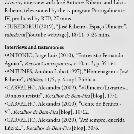
Livrarte
, interview with José Antunes Ribeiro and Lúcia
Ribeiro, televisioned by the tv program Portugalmente
IV, produced by RTP, 27 mins.
•TUBEDORUI (2019), “
José Ribeiro - Espaço Ulmeiro
”,
tubedorui
[Youtube webpage], 18/11, 5 :26 mins.
Interviews and testemonies
•ANTONIO, Jorge Luiz (2010), “
Entrevista: Fernando
Aguiar
”,
Revista Contrapontos
, v. 10, n. 3, p. 351-61.
•ANTUNES, António Lobo (1997), “
Homenagem a José
Ribeiro
”,
Público
, 11/5, p. 6-supl. Pública.
•CARVALHO, Alexandra (2009), “
«Ulmeiro/Livrarte»...
40 anos a resistir
”,
Retalhos de Bem-Fica
[blog], 17/1.
•CARVALHO, Alexandra (2010), “
Gente de Benfica -
V
”,
Retalhos de Bem-Fica
[blog], 10/12.
•CARVALHO, Alexandra (2020), “
Até sempre, querida
Lúcia!...
”,
Retalhos de Bem-Fica
[blog], 30/6.