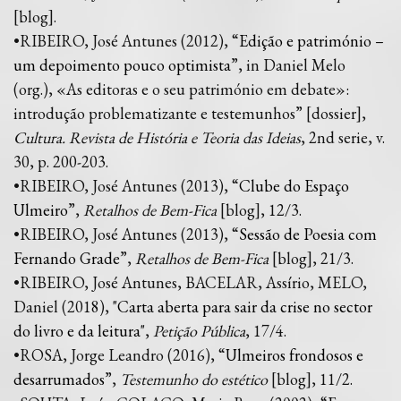
[blog].
•RIBEIRO, José Antunes (2012), “
Edição e património –
um depoimento pouco optimista
”, in Daniel Melo
(org.), «As editoras e o seu património em debate»:
introdução problematizante e testemunhos” [dossier],
Cultura. Revista de História e Teoria das Ideias
, 2nd serie, v.
30, p. 200-203.
•RIBEIRO, José Antunes (2013), “
Clube do Espaço
Ulmeiro
”,
Retalhos de Bem-Fica
[blog], 12/3.
•RIBEIRO, José Antunes (2013), “
Sessão de Poesia com
Fernando Grade
”,
Retalhos de Bem-Fica
[blog], 21/3.
•RIBEIRO, José Antunes, BACELAR, Assírio, MELO,
Daniel (2018), "
Carta aberta para sair da crise no sector
do livro e da leitura
",
Petição Pública
, 17/4.
•ROSA, Jorge Leandro (2016), “
Ulmeiros frondosos e
desarrumados
”,
Testemunho do estético
[blog], 11/2.