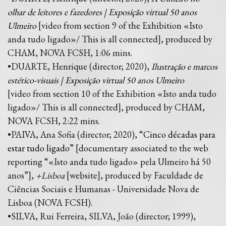
olhar de leitores e fazedores | Exposição virtual 50 anos
Ulmeiro
[video from section 9 of the Exhibition «Isto
anda tudo ligado»/ This is all connected], produced by
CHAM, NOVA FCSH, 1:06 mins.
•DUARTE, Henrique (director; 2020),
Ilustração e marcos
estético-visuais | Exposição virtual 50 anos Ulmeiro
[video from section 10 of the Exhibition «Isto anda tudo
ligado»/ This is all connected], produced by CHAM,
NOVA FCSH, 2:22 mins.
•PAIVA, Ana Sofia (director; 2020), “
Cinco décadas para
estar tudo ligado
” [documentary associated to the web
reporting “«Isto anda tudo ligado» pela Ulmeiro há 50
anos”],
+Lisboa
[website], produced by Faculdade de
Ciências Sociais e Humanas - Universidade Nova de
Lisboa (NOVA FCSH).
•SILVA, Rui Ferreira, SILVA, João (director; 1999),