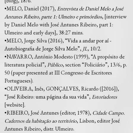
[blog], 18/6.
•MELO, Daniel (2017),
Entrevista de Daniel Melo a José
Antunes Ribeiro, parte 1: Ulmeiro e primórdios
, [interview
by Daniel Melo with José Antunes Ribeiro, part 1:
Ulmeiro and early days], 38:27 mins.
•MELO, Jorge Silva (2016), “
Vida a andar por aí -
Autobiografia de Jorge Silva Melo
”,
JL
, 10/2.
•NAVARRO, António Modesto (1999), “A propósito de
literatura policial”,
Público
, section “Policiário”, 13/6, p.
50 (paper presented at III Congresso de Escritores
Portugueses).
•OLIVEIRA, Inês, GONÇALVES, Ricardo ([2016]),
“
José Ribeiro: uma página da sua vida
”,
Estoriadores
[website].
•RIBEIRO, José Antunes (editor; 1978),
Cidade Campo.
Cadernos da habitação ao território
, Lisbon, editor José
Antunes Ribeiro, distr. Ulmeiro.