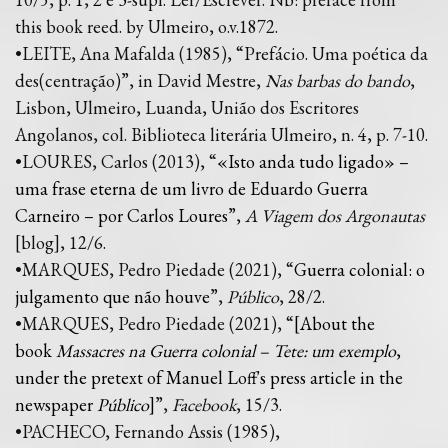
this book reed. by Ulmeiro, o.v.1872.
•LEITE, Ana Mafalda (1985), “Prefácio. Uma poética da
des(centração)”, in David Mestre,
Nas barbas do bando
,
Lisbon, Ulmeiro, Luanda, União dos Escritores
Angolanos, col. Biblioteca literária Ulmeiro, n. 4, p. 7-10.
•LOURES, Carlos (2013), “
«Isto anda tudo ligado» –
uma frase eterna de um livro de Eduardo Guerra
Carneiro – por Carlos Loures
”,
A Viagem dos Argonautas
[blog], 12/6.
•MARQUES, Pedro Piedade (2021), “
Guerra colonial: o
julgamento que não houve
”,
Público
, 28/2.
•MARQUES, Pedro Piedade (2021), “
[About the
book
Massacres na Guerra colonial – Tete: um exemplo
,
under the pretext of Manuel Loff's press article in the
newspaper
Público
]
”,
Facebook
, 15/3.
•PACHECO, Fernando Assis (1985),