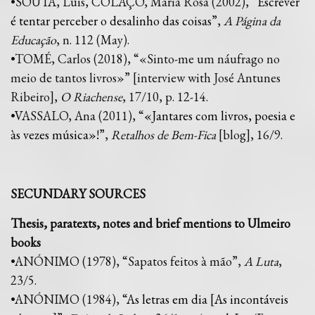
•SOUTA, Luís, COLAÇO, Maria Rosa (2002), “
Escrever
é tentar perceber o desalinho das coisas
”,
A Página da
Educação
, n. 112 (May).
•TOMÉ, Carlos (2018), “«Sinto-me um náufrago no
meio de tantos livros»” [interview with José Antunes
Ribeiro],
O Riachense
, 17/10, p. 12-14.
•VASSALO, Ana (2011), “
«Jantares com livros, poesia e
às vezes música»!
”,
Retalhos de Bem-Fica
[blog], 16/9.
SECUNDARY SOURCES
Thesis, paratexts, notes and brief mentions to Ulmeiro
books
•ANÓNIMO (1978), “Sapatos feitos à mão”,
A Luta
,
23/5.
•ANÓNIMO (1984), “
As letras em dia [As incontáveis