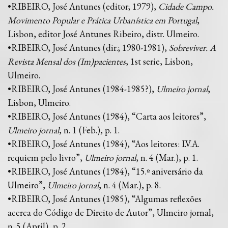
•RIBEIRO, José Antunes (editor; 1979),
Cidade Campo.
Movimento Popular e Prática Urbanística em Portugal
,
Lisbon, editor José Antunes Ribeiro, distr. Ulmeiro.
•RIBEIRO, José Antunes (dir.; 1980-1981),
Sobreviver. A
Revista Mensal dos (Im)pacientes
, 1st serie, Lisbon,
Ulmeiro.
•RIBEIRO, José Antunes (1984-1985?),
Ulmeiro jornal
,
Lisbon, Ulmeiro.
•RIBEIRO, José Antunes (1984), “Carta aos leitores”,
Ulmeiro jornal
, n. 1 (Feb.), p. 1.
•RIBEIRO, José Antunes (1984), “Aos leitores: I.V.A.
requiem pelo livro”,
Ulmeiro jornal
, n. 4 (Mar.), p. 1.
•RIBEIRO, José Antunes (1984), “
15.º aniversário da
Ulmeiro
”,
Ulmeiro jornal
, n. 4 (Mar.), p. 8.
•RIBEIRO, José Antunes (1985), “Algumas reflexões
acerca do Código de Direito de Autor”, Ulmeiro jornal,
n. 5 (April), p. 2.