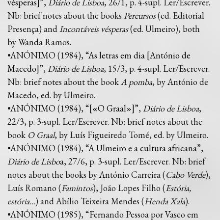
vésperas]
”,
Diário de Lisboa
, 26/1, p. 4-supl. Ler/Escrever.
Nb: brief notes about the books
Percursos
(ed. Editorial
Presença) and
Incontáveis vésperas
(ed. Ulmeiro), both
by Wanda Ramos.
•ANÓNIMO (1984), “
As letras em dia [António de
Macedo]
”,
Diário de Lisboa
, 15/3, p. 4-supl. Ler/Escrever.
Nb: brief notes about the book
A pomba
, by António de
Macedo, ed. by Ulmeiro.
•ANÓNIMO (1984), “
[«O Graal»]
”,
Diário de Lisboa
,
22/3, p. 3-supl. Ler/Escrever. Nb: brief notes about the
book
O Graal
, by Luís Figueiredo Tomé, ed. by Ulmeiro.
•ANÓNIMO (1984), “
A Ulmeiro e a cultura africana
”,
Diário de Lisbo
a, 27/6, p. 3-supl. Ler/Escrever. Nb: brief
notes about the books by António Carreira (
Cabo Verde
),
Luís Romano (
Famintos
), João Lopes Filho (
Estória,
estória…
) and Abílio Teixeira Mendes (
Henda Xala
).
•ANÓNIMO (1985), “Fernando Pessoa por Vasco em