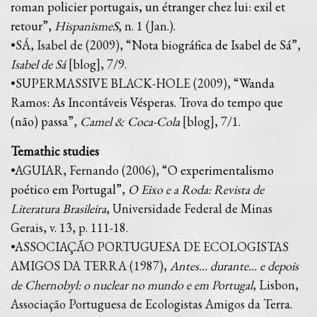
roman policier portugais, un étranger chez lui: exil et
retour
”,
HispanismeS
, n. 1 (Jan.).
•SÁ, Isabel de (2009), “
Nota biográfica de Isabel de Sá
”,
Isabel de Sá
[blog], 7/9.
•SUPERMASSIVE BLACK-HOLE (2009), “
Wanda
Ramos: As Incontáveis Vésperas. Trova do tempo que
(não) passa
”,
Camel & Coca-Cola
[blog], 7/1.
Temathic studies
•AGUIAR, Fernando (2006), “
O experimentalismo
poético em Portugal
”,
O Eixo e a Roda: Revista de
Literatura Brasileira
, Universidade Federal de Minas
Gerais, v. 13, p. 111-18.
•ASSOCIAÇÃO PORTUGUESA DE ECOLOGISTAS
AMIGOS DA TERRA (1987),
Antes... durante... e depois
de Chernobyl: o nuclear no mundo e em Portugal
, Lisbon,
Associação Portuguesa de Ecologistas Amigos da Terra.