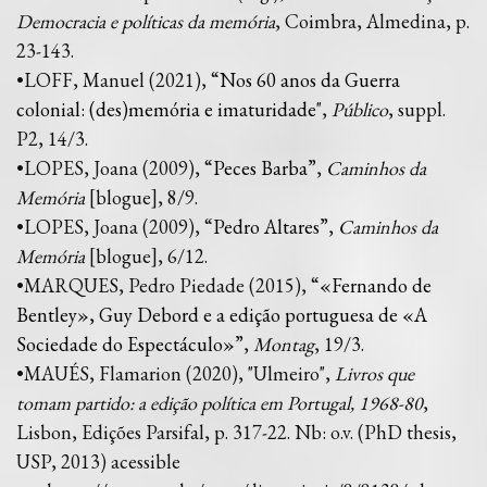
Democracia e políticas da memória
, Coimbra, Almedina, p.
23-143.
•LOFF, Manuel (2021), “
Nos 60 anos da Guerra
colonial: (des)memória e imaturidade
",
Público
, suppl.
P2, 14/3.
•LOPES, Joana (2009), “
Peces Barba
”,
Caminhos da
Memória
[blogue], 8/9.
•LOPES, Joana (2009), “
Pedro Altares
”,
Caminhos da
Memória
[blogue], 6/12.
•MARQUES, Pedro Piedade (2015), “
«Fernando de
Bentley», Guy Debord e a edição portuguesa de «A
Sociedade do Espectáculo»
”,
Montag
, 19/3.
•MAUÉS, Flamarion (2020), "Ulmeiro",
Livros que
tomam partido: a edição política em Portugal, 1968-80
,
Lisbon, Edições Parsifal, p. 317-22. Nb: o.v. (PhD thesis,
USP, 2013) acessible