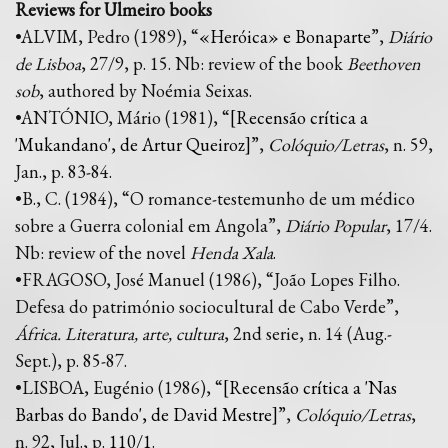
Reviews for Ulmeiro books
•ALVIM, Pedro (1989), “
«Heróica» e Bonaparte
”,
Diário
de Lisboa
, 27/9, p. 15. Nb: review of the book
Beethoven
sob
, authored by Noémia Seixas.
•ANTÓNIO, Mário (1981), “
[Recensão crítica a
'Mukandano', de Artur Queiroz]
”,
Colóquio/Letras
, n. 59,
Jan., p. 83-84.
•B., C. (1984), “O romance-testemunho de um médico
sobre a Guerra colonial em Angola”,
Diário Popular
, 17/4.
Nb: review of the novel
Henda Xala
.
•FRAGOSO, José Manuel (1986), “João Lopes Filho.
Defesa do património sociocultural de Cabo Verde”,
África. Literatura, arte, cultura
, 2nd serie, n. 14 (Aug.-
Sept.), p. 85-87.
•LISBOA, Eugénio (1986), “
[Recensão crítica a 'Nas
Barbas do Bando', de David Mestre]
”,
Colóquio/Letras
,
n. 92, Jul., p.
110
/
1
.