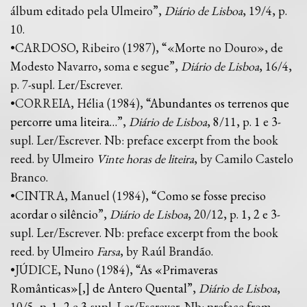
álbum editado pela Ulmeiro”,
Diário de Lisboa
, 19/4, p.
10.
•CARDOSO, Ribeiro (1987), “«Morte no Douro», de
Modesto Navarro, soma e segue”,
Diário de Lisboa
, 16/4,
p. 7-supl. Ler/Escrever.
•CORREIA, Hélia (1984), “
Abundantes os terrenos que
percorre uma liteira…
”,
Diário de Lisboa
, 8/11, p.
1
e
3
-
supl. Ler/Escrever. Nb: preface excerpt from the book
reed. by Ulmeiro
Vinte horas de liteira
, by Camilo Castelo
Branco.
•CINTRA, Manuel (1984), “
Como se fosse preciso
acordar o silêncio
”,
Diário de Lisboa
, 20/12, p.
1
,
2
e
3
-
supl. Ler/Escrever. Nb: preface excerpt from the book
reed. by Ulmeiro
Farsa
, by Raúl Brandão.
•JÚDICE, Nuno (1984), “
As «Primaveras
Românticas»[,] de Antero Quental
”,
Diário de Lisboa
,
10/5, p.
1
,
2
e
3
-supl. Ler/Escrever. Nb: preface from