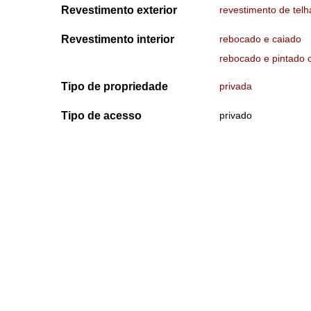
Revestimento exterior
revestimento de telh
Revestimento interior
rebocado e caiado
rebocado e pintado 
Tipo de propriedade
privada
Tipo de acesso
privado
Data de Visita
04-06-2023
4 de junho de 2023
Recursos com ligações
Portel - Ermida de São Lázaro