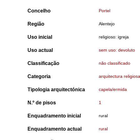
Concelho
Portel
Região
Alentejo
Uso inicial
religioso: igreja
Uso actual
sem uso: devoluto
Classificação
não classificado
Categoria
arquitectura religios
Tipologia arquitectónica
capela/ermida
N.º de pisos
1
Enquadramento inicial
rural
Enquadramento actual
rural