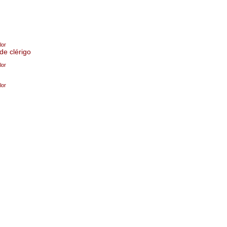
lor
de clérigo
lor
lor