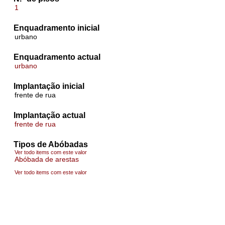
1
Enquadramento inicial
urbano
Enquadramento actual
urbano
Implantação inicial
frente de rua
Implantação actual
frente de rua
Tipos de Abóbadas
Ver todo items com este valor
Abóbada de arestas
Ver todo items com este valor
Abóbada de berço abatido
Ver todo items com este valor
Abóbada de vela
Pormenores construtivos das abóbadas