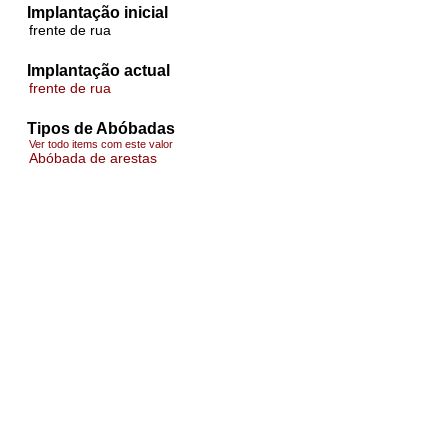
Implantação inicial
frente de rua
Implantação actual
frente de rua
Tipos de Abóbadas
Ver todo items com este valor
Abóbada de arestas
Ver todo items com este valor
Abóbada de barrete de clérigo
Pormenores construtivos das abóbadas
arco toral
Número de compartimentos com abóbadas
3+
Materiais das abóbadas
tijolo burro
Revestimento exterior
pavimento do piso superior