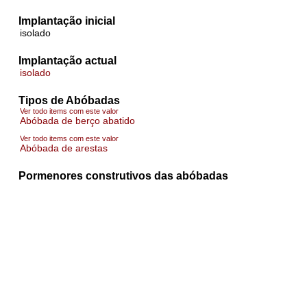
Implantação inicial
isolado
Implantação actual
isolado
Tipos de Abóbadas
Ver todo items com este valor
Abóbada de berço abatido
Ver todo items com este valor
Abóbada de arestas
Pormenores construtivos das abóbadas
arco toral
mísula
Número de compartimentos com abóbadas
6+
Materiais das abóbadas
tijolo burro
pedra