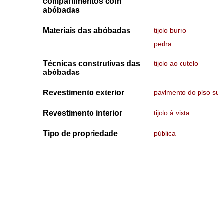
compartimentos com
abóbadas
Materiais das abóbadas
tijolo burro
pedra
Técnicas construtivas das
tijolo ao cutelo
abóbadas
Revestimento exterior
pavimento do piso su
Revestimento interior
tijolo à vista
Tipo de propriedade
pública
Tipo de acesso
público
Data de Visita
25-09-2023
+