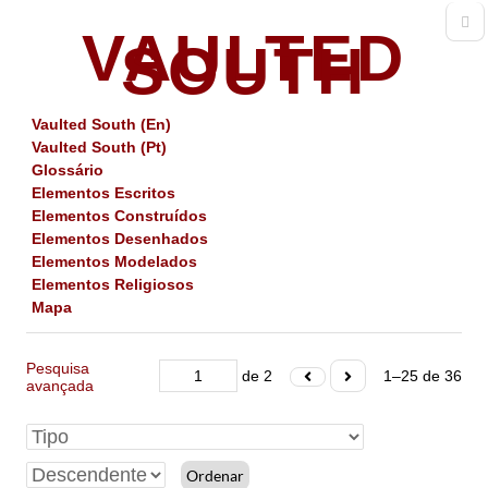
VAULTED
SOUTH
Vaulted South (En)
Vaulted South (Pt)
Glossário
Elementos Escritos
Elementos Construídos
Elementos Desenhados
Elementos Modelados
Elementos Religiosos
Mapa
Pesquisa
de 2
1–25 de 36
avançada
Ordenar