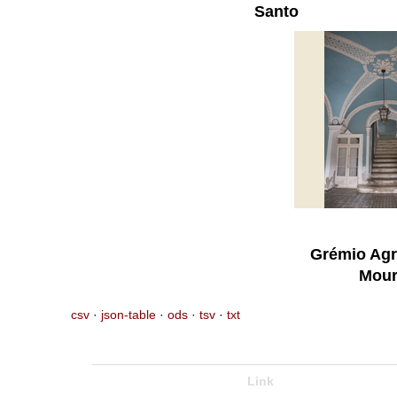
Santo
Grémio Agr
Mou
csv
json-table
ods
tsv
txt
Link