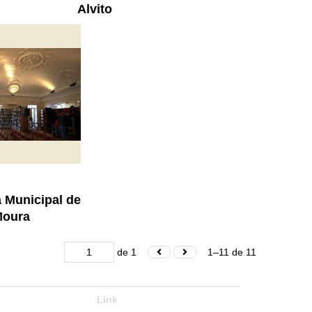
Alvito
a Municipal de
oura
de 1
1–11 de 11
Link