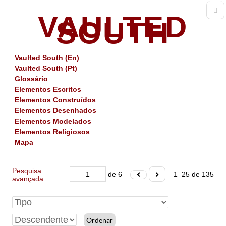
VAULTED
SOUTH
Vaulted South (En)
Vaulted South (Pt)
Glossário
Elementos Escritos
Elementos Construídos
Elementos Desenhados
Elementos Modelados
Elementos Religiosos
Mapa
Pesquisa
de 6
1–25 de 135
avançada
Ordenar