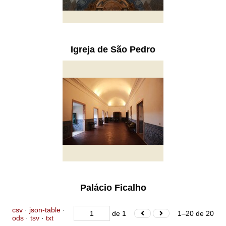
Igreja de São Pedro
Palácio Ficalho
csv
json-table
de 1
1–20 de 20
ods
tsv
txt