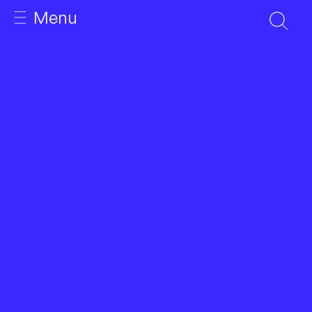
Menu
INÍCIO
SOBRE
EQUIPA
GALERIA DE PESQUISA
ARQUIVO
IMPRENSA REGIONAL
DISSEMINAÇÃO DE RESULTADOS
PUBLICAÇÕES
COMUNICAÇÕES