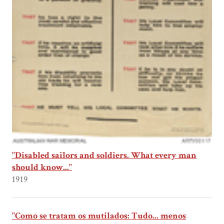
"Disabled sailors and soldiers. What every man
should know..."
1919
"Como se tratam os mutilados: Tudo... menos