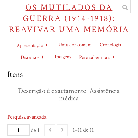
OS MUTILADOS DA
GUERRA (1914-1918):
REAVIVAR UMA MEMÓRIA
Uma dor comum
Cronologia
Apresentação
Imagens
Discursos
Para saber mais
Itens
Descrição é exactamente
Assistência
médica
Pesquisa avançada
1–11 de 11
de 1