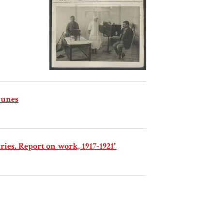
Nunes
ries. Report on work, 1917-1921"