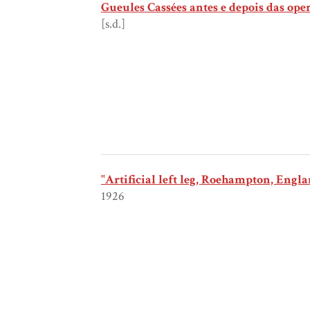
Gueules Cassées antes e depois das ope
[s.d.]
"Artificial left leg, Roehampton, Engla
1926