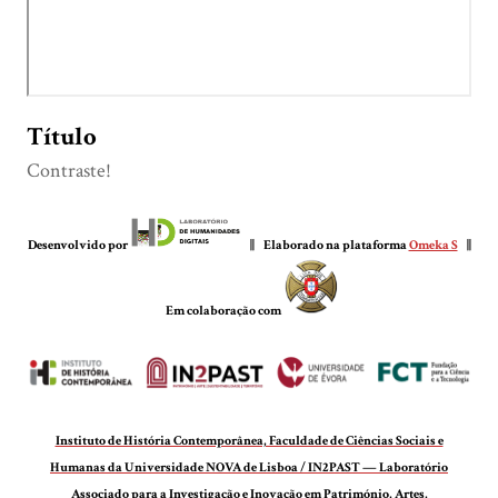
Título
Contraste!
Desenvolvido por
|| Elaborado na plataforma
Omeka S
||
Em colaboração com
Instituto de História Contemporânea, Faculdade de Ciências Sociais e
Humanas da Universidade NOVA de Lisboa / IN2PAST — Laboratório
Associado para a Investigação e Inovação em Património, Artes,