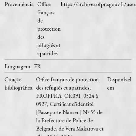
Proveniência
Office
https://archives.ofpra.gouv.fr/user
français
de
protection
des
réfugiés et
apatrides
Linguagem
FR
Citação
Office français de protection
Disponível
bibliográfica
des réfugiés et apatrides,
em
FROFPRA_OR091_0524 à
0527, Certificat d'identité
[Passeporte Nansen] Nº 55 de
la Prefecture de Police de
Belgrade, de Vera Makarova et