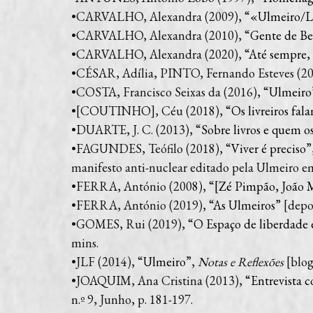
•CARVALHO, Alexandra (2009), “
«Ulmeiro/Liv
•CARVALHO, Alexandra (2010), “
Gente de Ben
•CARVALHO, Alexandra (2020), “
Até sempre, 
•CÉSAR, Adília, PINTO, Fernando Esteves (20
•COSTA, Francisco Seixas da (2016), “
Ulmeiro
•[COUTINHO], Céu (2018), “
Os livreiros fal
•DUARTE, J. C. (2013), “
Sobre livros e quem o
•FAGUNDES, Teófilo (2018), “
Viver é preciso
”
manifesto anti-nuclear editado pela Ulmeiro e
•FERRA, António (2008), “
[Zé Pimpão, João M
•FERRA, António (2019), “
As Ulmeiros
” [dep
•GOMES, Rui (2019), “
O Espaço de liberdade 
mins.
•JLF (2014), “
Ulmeiro
”,
Notas e Reflexões
[blog
•JOAQUIM, Ana Cristina (2013), “
Entrevista 
n.º 9, Junho, p. 181-197.