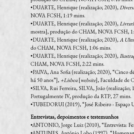
•DUARTE, Henrique (realização; 2020),
Divers
NOVA FCSH, 1:19 mins.
•DUARTE, Henrique (realização; 2020),
Livrari
mostra], produção do CHAM, NOVA FCSH, 1:
•DUARTE, Henrique (realização; 2020),
A Ulme
do CHAM, NOVA FCSH, 1:06 mins.
•DUARTE, Henrique (realização; 2020),
Ilustra
CHAM, NOVA FCSH, 2:22 mins.
•PAIVA, Ana Sofia (realização; 2020), “
Cinco dé
há 50 anos”],
+Lisboa
[
website
], Faculdade de 
•SILVA, Rui Ferreira, SILVA, João (realização; 
Portugalmente IV, produção da RTP, 27 mins.
•TUBEDORUI (2019), “
José Ribeiro - Espaço 
Entrevistas, depoimentos e testemunhos
•ANTONIO, Jorge Luiz (2010), “
Entrevista: F
•ANTUNES, António Lobo (1997), “
Homenage