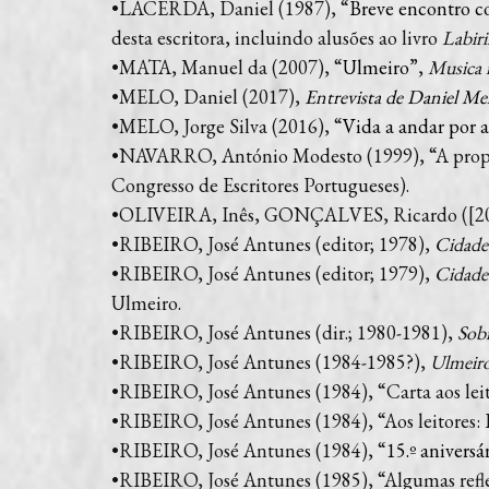
•LACERDA, Daniel (1987), “
Breve encontro c
desta escritora, incluindo alusões ao livro
Labir
•MATA, Manuel da (2007), “
Ulmeiro
”,
Musica 
•MELO, Daniel (2017),
Entrevista de Daniel Mel
•MELO, Jorge Silva (2016), “
Vida a andar por a
•NAVARRO, António Modesto (1999), “A propósi
Congresso de Escritores Portugueses).
•OLIVEIRA, Inês, GONÇALVES, Ricardo ([20
•RIBEIRO, José Antunes (editor; 1978),
Cidade
•RIBEIRO, José Antunes (editor; 1979),
Cidade
Ulmeiro.
•RIBEIRO, José Antunes (dir.; 1980-1981),
Sobr
•RIBEIRO, José Antunes (1984-1985?),
Ulmeiro
•RIBEIRO, José Antunes (1984), “Carta aos lei
•RIBEIRO, José Antunes (1984), “Aos leitores: I
•RIBEIRO, José Antunes (1984), “
15.º anivers
•RIBEIRO, José Antunes (1985), “Algumas reflexõ