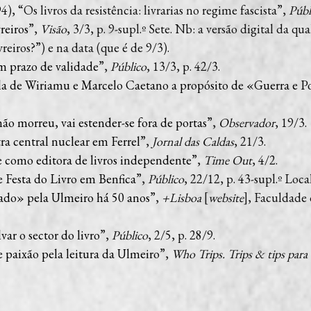
Os livros da resistência: livrarias no regime fascista”,
Públ
reiros
”,
Visão
, 3/3, p. 9-supl.º Sete. Nb: a versão digital da qu
reiros?”) e na data (que é de 9/3).
êm prazo de validade
”,
Público
, 13/3, p. 42/3.
la de Wiriamu e Marcelo Caetano a propósito de «Guerra e Po
não morreu, vai estender-se fora de portas
”,
Observador
, 19/3.
ra central nuclear em Ferrel
”,
Jornal das Caldas
, 21/3.
 como editora de livros independente
”,
Time Out
, 4/2.
Festa do Livro em Benfica
”,
Público
, 22/12, p. 43-supl.º Local
gado» pela Ulmeiro há 50 anos
”,
+Lisboa
[
website
], Faculdade
var o sector do livro
”,
Público
, 2/5, p. 28/9.
 paixão pela leitura da Ulmeiro
”,
Who Trips. Trips & tips para 