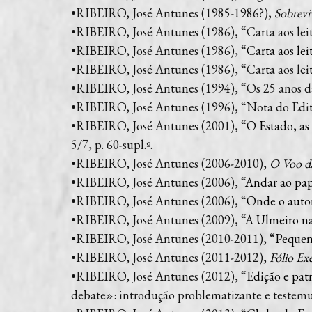
•RIBEIRO, José Antunes (1985-1986?),
Sobrevi
•RIBEIRO, José Antunes (1986), “Carta aos lei
•RIBEIRO, José Antunes (1986), “
Carta aos lei
•RIBEIRO, José Antunes (1986), “Carta aos leito
•RIBEIRO, José Antunes (1994), “Os 25 anos 
•RIBEIRO, José Antunes (1996), “Nota do Edit
•RIBEIRO, José Antunes (2001), “
O Estado, as 
5/7, p. 60-supl.º.
•RIBEIRO, José Antunes (2006-2010),
O Voo d
•RIBEIRO, José Antunes (2006), “
Andar ao pap
•RIBEIRO, José Antunes (2006), “
Onde o autor
•RIBEIRO, José Antunes (2009), “
A Ulmeiro na
•RIBEIRO, José Antunes (2010-2011), “
Pequena
•RIBEIRO, José Antunes (2011-2012),
Fólio Ex
•RIBEIRO, José Antunes (2012), “
Edição e pa
debate»: introdução problematizante e testemu