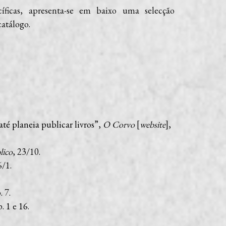
íficas, apresenta-se em baixo uma selecção
catálogo.
é planeia publicar livros
”,
O Corvo
[
website
],
lico
, 23/10.
6/1.
. 7.
p.
1
e
16
.