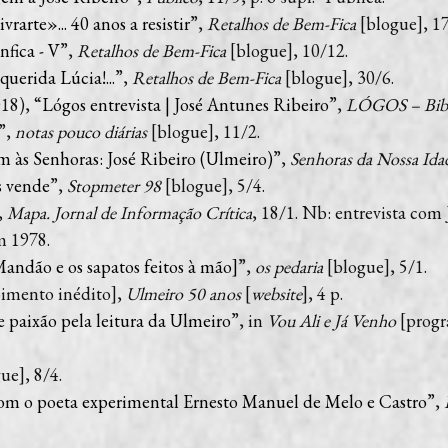
rarte»... 40 anos a resistir
”,
Retalhos de Bem-Fica
[blogue], 17
fica - V
”,
Retalhos de Bem-Fica
[blogue], 10/12.
querida Lúcia!...
”,
Retalhos de Bem-Fica
[blogue], 30/6.
18), “
Lógos entrevista | José Antunes Ribeiro
”,
LÓGOS – Bibl
”,
notas pouco diárias
[blogue], 11/2.
am às Senhoras: José Ribeiro (Ulmeiro)
”,
Senhoras da Nossa Ida
s vende
”,
Stopmeter 98
[blogue], 5/4.
,
Mapa. Jornal de Informação Crítica
, 18/1. Nb: entrevista com
m 1978.
andão e os sapatos feitos à mão]
”,
os pedaria
[blogue], 5/1.
oimento inédito],
Ulmeiro 50 anos
[
website
], 4 p.
e paixão pela leitura da Ulmeiro
”, in
Vou Ali e Já Venho
[progr
ue], 8/4.
com o poeta experimental Ernesto Manuel de Melo e Castro
”,