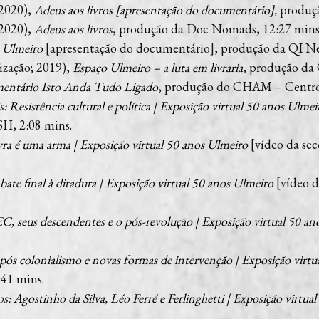
2020),
Adeus aos livros [apresentação do documentário]
,
produçã
2020),
Adeus aos livros
, produção da Doc Nomads, 12:27 mins
 Ulmeiro
[apresentação do documentário], produção da QI Ne
zação; 2019),
Espaço Ulmeiro – a luta em livraria
, produção da
ntário Isto Anda Tudo Ligado
, produção do CHAM – Centr
: Resistência cultural e política | Exposição virtual 50 anos Ulmei
, 2:08 mins.
vra é uma arma | Exposição virtual 50 anos Ulmeiro
[vídeo da se
ate final à ditadura | Exposição virtual 50 anos Ulmeiro
[vídeo d
, seus descendentes e o pós-revolução | Exposição virtual 50 an
 pós colonialismo e novas formas de intervenção | Exposição virt
41 mins.
s: Agostinho da Silva, Léo Ferré e Ferlinghetti | Exposição virtua