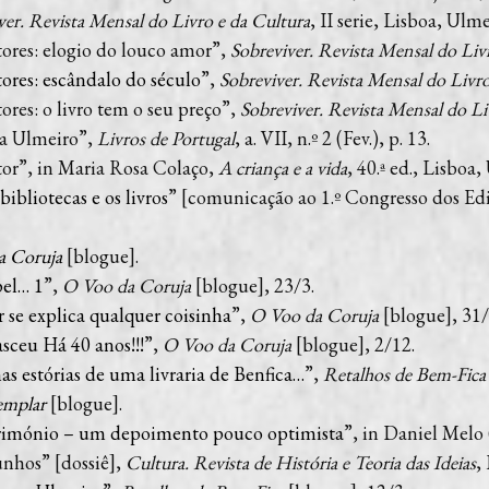
ver. Revista Mensal do Livro e da Cultura
, II serie, Lisboa, Ulme
tores: elogio do louco amor”,
Sobreviver. Revista Mensal do Liv
tores: escândalo do século
”,
Sobreviver. Revista Mensal do Livro
res: o livro tem o seu preço”,
Sobreviver. Revista Mensal do Li
da Ulmeiro”,
Livros de Portugal
, a. VII, n.º 2 (Fev.), p. 13.
or”, in Maria Rosa Colaço,
A criança e a vida
, 40.ª ed., Lisboa,
bibliotecas e os livros
” [comunicação ao 1.º Congresso dos Ed
a Coruja
[blogue].
el… 1
”,
O Voo da Coruja
[blogue], 23/3.
 se explica qualquer coisinha
”,
O Voo da Coruja
[blogue], 31/
sceu Há 40 anos!!!
”,
O Voo da Coruja
[blogue], 2/12.
s estórias de uma livraria de Benfica…
”,
Retalhos de Bem-Fica
emplar
[blogue].
trimónio – um depoimento pouco optimista
”, in Daniel Melo 
nhos” [dossiê],
Cultura. Revista de História e Teoria das Ideias
,