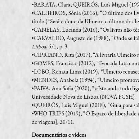
•BARATA, Clara, QUEIRÓS, Luís Miguel (1994), “
•CALHEIROS, Sónia (2016), “
O último dos liv
título (“Será o dono da Ulmeiro o último dos liv
•CANELAS, Lucinda (2016), “
Os livros não t
•CARVALHO, Augusto de (1988), “
Onde se fa
Lisboa
, 5/1, p. 3.
•CIPRIANO, Rita (2017), “
A livraria Ulmeiro 
•GOMES, Francisco (2012), “
Evocada luta cont
•LOBO, Renata Lima (2019), “
Ulmeiro renasce
•MENDES, Anabela (1994), “
Ulmeiro promove 
•PAIVA, Ana Sofia (2020), “
«Isto anda tudo li
Universidade Nova de Lisboa (NOVA FCSH).
•QUEIRÓS, Luís Miguel (2018), “
Guia para sal
•WHO TRIPS (2019), “
O Espaço de liberdade e
de viagens], 20/11.
Documentários e vídeos