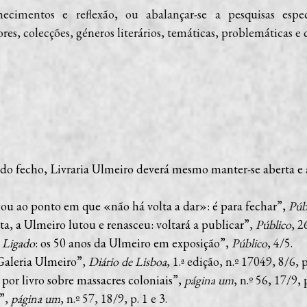
cimentos e reflexão, ou abalançar-se a pesquisas espec
ores, colecções, géneros literários, temáticas, problemáticas e 
o fecho, Livraria Ulmeiro deverá mesmo manter-se aberta e at
u ao ponto em que «não há volta a dar»: é para fechar
”,
Púb
ta, a Ulmeiro lutou e renasceu: voltará a publicar
”,
Público
, 2
 Ligado
: os 50 anos da Ulmeiro em exposição”
,
Público
, 4/5.
Galeria Ulmeiro
”,
Diário de Lisboa
, 1.ª edição, n.º 17049, 8/6, p
 por livro sobre massacres coloniais
”,
página um
, n.º 56, 17/9, 
”,
página um
, n.º 57, 18/9, p.
1
e
3
.