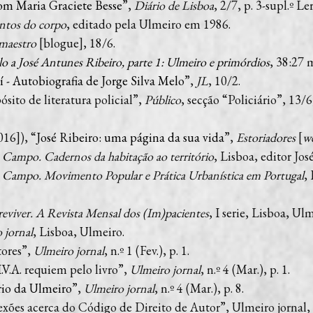
om Maria Graciete Besse
”,
Diário de Lisboa
, 2/7, p. 3-supl.º L
intos do corpo
, editado pela Ulmeiro em 1986.
maestro
[blogue], 18/6.
o a José Antunes Ribeiro, parte 1: Ulmeiro e primórdios
, 38:27 
í - Autobiografia de Jorge Silva Melo
”,
JL
, 10/2.
to de literatura policial”,
Público
, secção “Policiário”, 13/
16]), “
José Ribeiro: uma página da sua vida
”,
Estoriadores
[
we
 Campo. Cadernos da habitação ao território
, Lisboa, editor Jos
 Campo. Movimento Popular e Prática Urbanística em Portugal
,
eviver. A Revista Mensal dos (Im)pacientes
, I serie, Lisboa, Ul
 jornal
, Lisboa, Ulmeiro.
tores”,
Ulmeiro jornal
, n.º 1 (Fev.), p. 1.
.V.A. requiem pelo livro”,
Ulmeiro jornal
, n.º 4 (Mar.), p. 1.
ário da Ulmeiro
”,
Ulmeiro jornal
, n.º 4 (Mar.), p. 8.
es acerca do Código de Direito de Autor”, Ulmeiro jornal, n.º