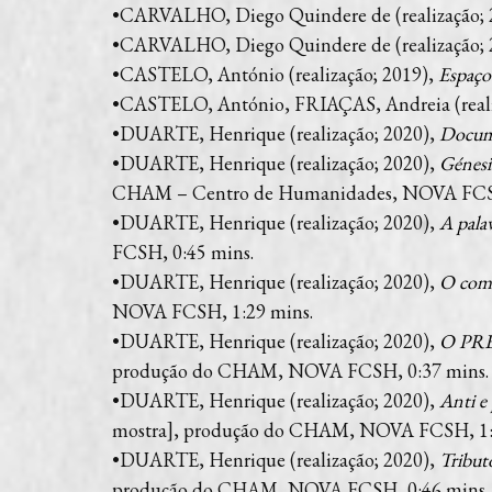
•CARVALHO, Diego Quindere de (realização; 
•CARVALHO, Diego Quindere de (realização; 
•CASTELO, António (realização; 2019),
Espaço
•CASTELO, António, FRIAÇAS, Andreia (reali
•DUARTE, Henrique (realização; 2020),
Docume
•DUARTE, Henrique (realização; 2020),
Génesis
CHAM – Centro de Humanidades, NOVA FCSH
•DUARTE, Henrique (realização; 2020),
A pala
FCSH, 0:45 mins.
•DUARTE, Henrique (realização; 2020),
O comb
NOVA FCSH, 1:29 mins.
•DUARTE, Henrique (realização; 2020),
O PREC
produção do CHAM, NOVA FCSH, 0:37 mins.
•DUARTE, Henrique (realização; 2020),
Anti e
mostra], produção do CHAM, NOVA FCSH, 1:
•DUARTE, Henrique (realização; 2020),
Tributo
produção do CHAM, NOVA FCSH, 0:46 mins.