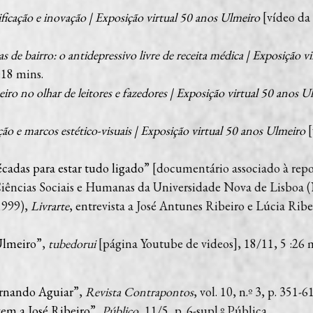
ificação e inovação | Exposição virtual 50 anos Ulmeiro
[vídeo da
as de bairro: o antidepressivo livre de receita médica | Exposição 
18 mins.
iro no olhar de leitores e fazedores | Exposição virtual 50 anos U
ção e marcos estético-visuais | Exposição virtual 50 anos Ulmeiro
[
cadas para estar tudo ligado
” [documentário associado à rep
Ciências Sociais e Humanas da Universidade Nova de Lisbo
1999),
Livrarte
, entrevista a José Antunes Ribeiro e Lúcia Rib
Ulmeiro
”,
tubedorui
[página Youtube de videos], 18/11, 5 :26 
ernando Aguiar
”,
Revista Contrapontos
, vol. 10, n.º 3, p. 351-61
m a José Ribeiro
”,
Público
, 11/5, p. 6-supl.º Pública.