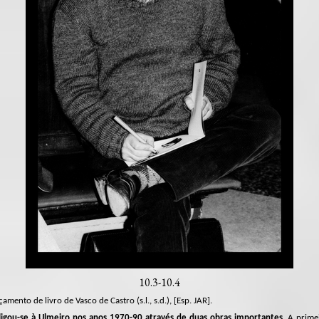
10.3-10.4
amento de livro de Vasco de Castro (s.l., s.d.), [Esp. JAR].
o ligou-se à Ulmeiro nos anos 1970-90 através de duas obras importantes.
A prime