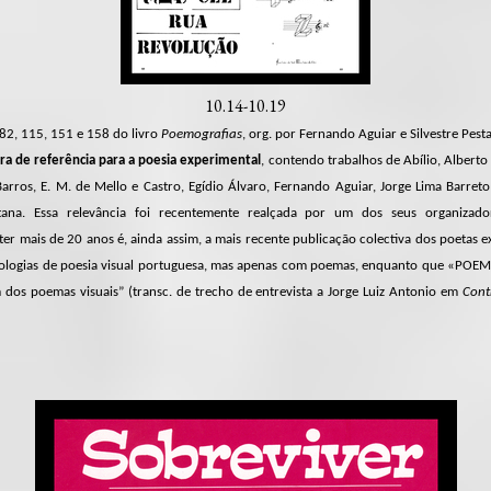
10.14-10.19
 82, 115, 151 e 158 do livro
Poemografias
, org. por Fernando Aguiar e Silvestre Pest
a de referência para a poesia experimental
, contendo trabalhos de Abílio, Alberto
rros, E. M. de Mello e Castro, Egídio Álvaro, Fernando Aguiar, Jorge Lima Barreto
estana. Essa relevância foi recentemente realçada por um dos seus organizado
r mais de 20 anos é, ainda assim, a mais recente publicação colectiva dos poetas e
antologias de poesia visual portuguesa, mas apenas com poemas, enquanto que «PO
 dos poemas visuais” (transc. de trecho de entrevista a Jorge Luiz Antonio em
Cont