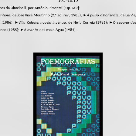
10.7-10.13
os da Ulmeiro il. por António Pimentel [Esp. JAR]:
senhora
, de José Viale Moutinho (2.ª ed. rev., 1985); ►
A pulso o horizonte
, de Lia V
e (1986); ►
Villa Celeste: novela ingénua
, de Hélia Correia (1985); ►
O separar da
ranco (1985); ►
A mar te
, de Lena d'Água (1984).