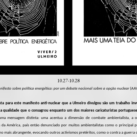
10.27-10.28
ifesto sobre política energética: por um debate nacional sobre a opção nuclear
(AAV
nta para este manifesto anti-nuclear que a Ulmeiro divulgou são um trabalho in
a qualidade que o consagrou enquanto um dos maiores caricaturistas portugues
uma mensagem distinta: uma acentua a dimensão de combate ambientalista, a ou
 da América, país então denunciado por muitos ambientalistas como o principal 
o mais abrangente, evocando outros activismos pretéritos, como o contra a guerra 