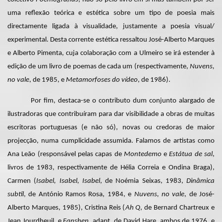
uma reflexão teórica e estética sobre um tipo de poesia mais
directamente ligada à visualidade, justamente a poesia visual/
experimental. Desta corrente estética ressaltou José-Alberto Marques
e Alberto Pimenta, cuja colaboração com a Ulmeiro se irá estender à
edição de um livro de poemas de cada um (respectivamente,
Nuvens,
no vale
, de 1985, e
Metamorfoses do vídeo
, de 1986).
Por fim, destaca-se o contributo dum conjunto alargado de
ilustradoras que contribuíram para dar visibilidade a obras de muitas
escritoras portuguesas (e não só), novas ou credoras de maior
projecção, numa cumplicidade assumida. Falamos de artistas como
Ana Leão (responsável pelas capas de
Montedemo
e
Estátua de sal
,
livros de 1983, respectivamente de Hélia Correia e Ondina Braga),
Carmen (
Isabel, Isabel, Isabel
, de Noémia Seixas, 1983,
Dinâmica
subtil
, de António Ramos Rosa, 1984, e
Nuvens, no vale
, de José-
Alberto Marques, 1985), Cristina Reis (
Ah Q
, de Bernard Chartreux e
Jean Jourdheuil, e
Fanshen
, adapt. de David Hare, ambos de 1976, e