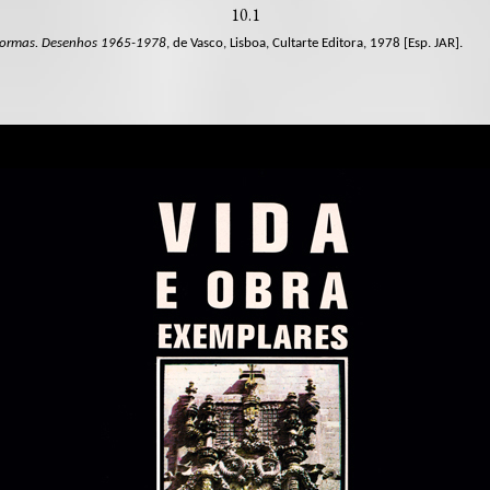
10.1
 formas. Desenhos 1965-1978
, de Vasco, Lisboa, Cultarte Editora, 1978 [Esp. JAR].