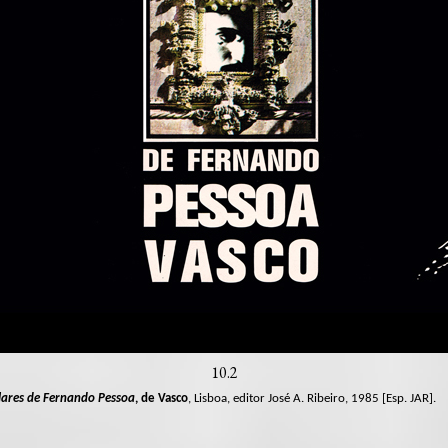
10.2
ares de Fernando Pessoa
, de Vasco
, Lisboa, editor José A. Ribeiro, 1985 [Esp. JAR].