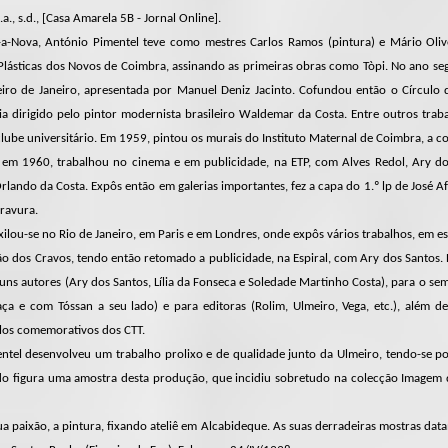
a., s.d., [Casa Amarela 5B - Jornal Online].
-Nova, António Pimentel teve como mestres Carlos Ramos (pintura) e Mário Oliv
 Plásticas dos Novos de Coimbra, assinando as primeiras obras como Tòpi. No ano segu
meiro de Janeiro, apresentada por Manuel Deniz Jacinto. Cofundou então o Círculo d
a dirigido pelo pintor modernista brasileiro Waldemar da Costa. Entre outros tra
clube universitário. Em 1959, pintou os murais do Instituto Maternal de Coimbra, a co
em 1960, trabalhou no cinema e em publicidade, na ETP, com Alves Redol, Ary do
rlando da Costa. Expôs então em galerias importantes, fez a capa do 1.º lp de José A
ravura.
ilou-se no Rio de Janeiro, em Paris e em Londres, onde expôs vários trabalhos, em es
o dos Cravos, tendo então retomado a publicidade, na Espiral, com Ary dos Santos. E
guns autores (Ary dos Santos, Lília da Fonseca e Soledade Martinho Costa), para o s
ça e com Tóssan a seu lado) e para editoras (Rolim, Ulmeiro, Vega, etc.), além
selos comemorativos dos CTT.
tel desenvolveu um trabalho prolixo e de qualidade junto da Ulmeiro, tendo-se po
lado figura uma amostra desta produção, que incidiu sobretudo na colecção Imagem
ua paixão, a pintura, fixando ateliê em Alcabideque. As suas derradeiras mostras dat