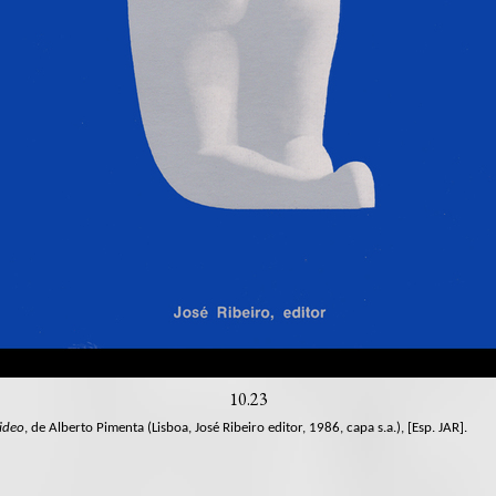
10.23
ideo
, de Alberto Pimenta (Lisboa, José Ribeiro editor, 1986, capa s.a.), [Esp. JAR].