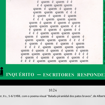
10.24
er
, II s., 5-6/1986, com o poema visual “Balada piramidal dos patos bravos”, de Alber