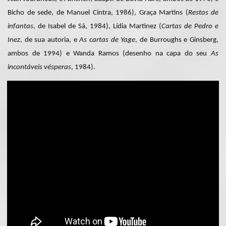
Bicho de sede, de Manuel Cintra, 1986), Graça Martins (
Restos de
infantas
, de Isabel de Sá, 1984), Lídia Martinez (
Cartas de Pedro e
Inez
, de sua autoria, e
As cartas de Yage
, de Burroughs e Ginsberg,
ambos de 1994) e Wanda Ramos (desenho na capa do seu
As
incontáveis vésperas
, 1984).