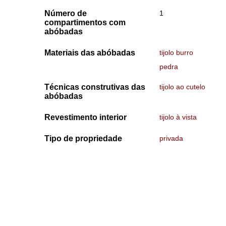
Número de
1
compartimentos com
abóbadas
Materiais das abóbadas
tijolo burro
pedra
Técnicas construtivas das
tijolo ao cutelo
abóbadas
Revestimento interior
tijolo à vista
Tipo de propriedade
privada
Tipo de acesso
público
Data de Visita
26-09-2023
+