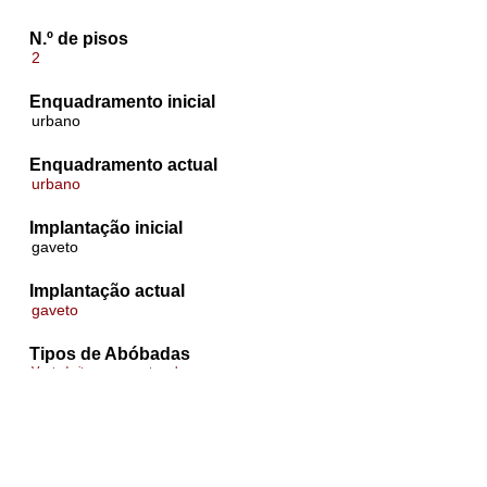
N.º de pisos
2
Enquadramento inicial
urbano
Enquadramento actual
urbano
Implantação inicial
gaveto
Implantação actual
gaveto
Tipos de Abóbadas
Ver todo items com este valor
Abóbada de berço
Pormenores construtivos das abóbadas
arco toral
platibanda