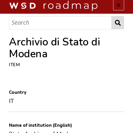
WSD ROADMAP
ABOUT US
Archivio di Stato di
Modena
TEAM
ITEM
ACTIVITIES
COLLECTIONS
Country
IT
ARCHIVES
LOPEZ PAPERS
Name of institution (English)