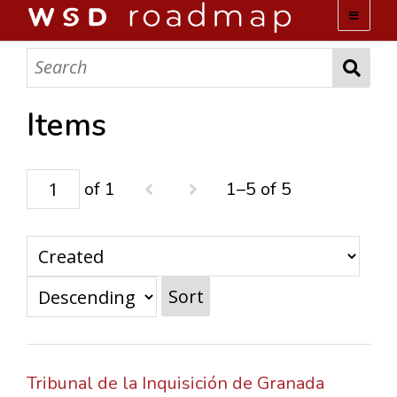
WSD ROADMAP
ABOUT US
Items
TEAM
of 1
1–5 of 5
ACTIVITIES
COLLECTIONS
Sort
ARCHIVES
LOPEZ PAPERS
Tribunal de la Inquisición de Granada