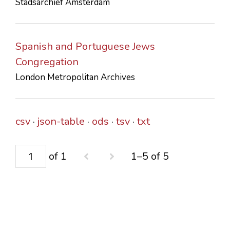
Stadsarchief Amsterdam
Spanish and Portuguese Jews
Congregation
London Metropolitan Archives
csv
json-table
ods
tsv
txt
of 1
1–5 of 5