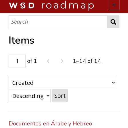
WSD ROADMAP
ABOUT US
Items
TEAM
of 1
1–14 of 14
ACTIVITIES
COLLECTIONS
Sort
ARCHIVES
LOPEZ PAPERS
Documentos en Árabe y Hebreo