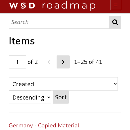
WSD ROADMAP
ABOUT US
Items
TEAM
of 2
1–25 of 41
ACTIVITIES
COLLECTIONS
Sort
ARCHIVES
LOPEZ PAPERS
Germany - Copied Material