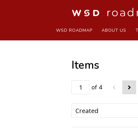
WSD ROADMAP
ABOUT US
Items
of 4