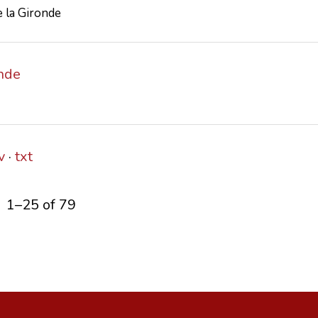
 la Gironde
inde
v
txt
1–25 of 79