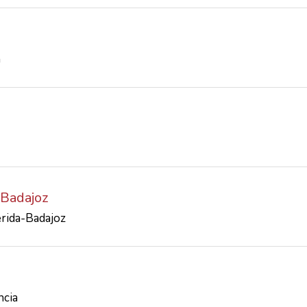
a
 Badajoz
erida-Badajoz
ncia