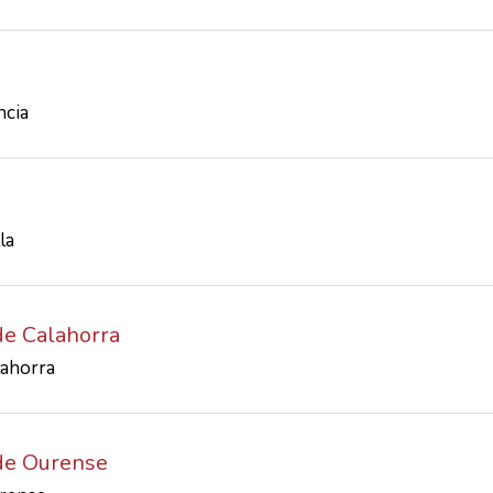
ncia
la
de Calahorra
lahorra
 de Ourense