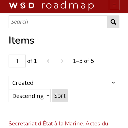
WSD ROADMAP
ABOUT US
Items
TEAM
of 1
1–5 of 5
ACTIVITIES
COLLECTIONS
Sort
ARCHIVES
LOPEZ PAPERS
Secrétariat d'État à la Marine. Actes du