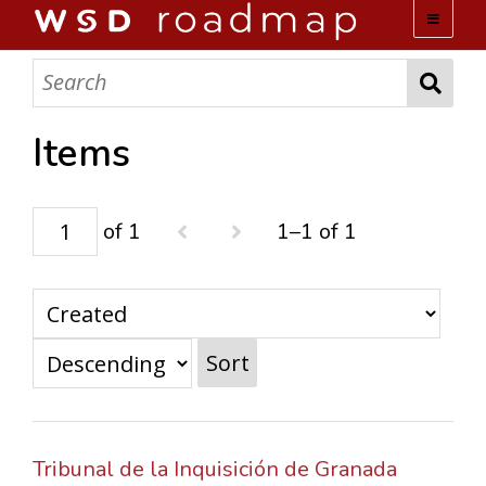
WSD ROADMAP
ABOUT US
Items
TEAM
of 1
1–1 of 1
ACTIVITIES
COLLECTIONS
Sort
ARCHIVES
LOPEZ PAPERS
Tribunal de la Inquisición de Granada