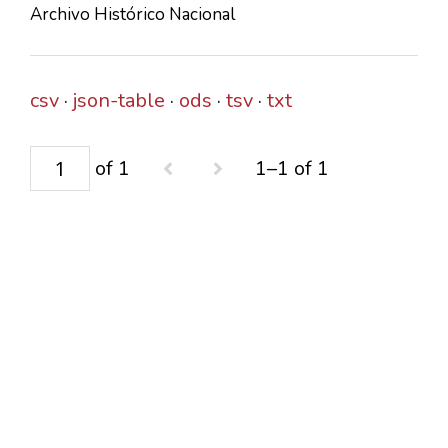
Archivo Histórico Nacional
CONTACTS
csv
json-table
ods
tsv
txt
of 1
1–1 of 1