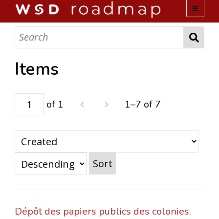
WSD ROADMAP
ABOUT US
Items
TEAM
of 1
1–7 of 7
ACTIVITIES
COLLECTIONS
Sort
ARCHIVES
LOPEZ PAPERS
Dépôt des papiers publics des colonies.