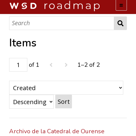
WSD ROADMAP
ABOUT US
Items
TEAM
of 1
1–2 of 2
ACTIVITIES
COLLECTIONS
Sort
ARCHIVES
LOPEZ PAPERS
Archivo de la Catedral de Ourense