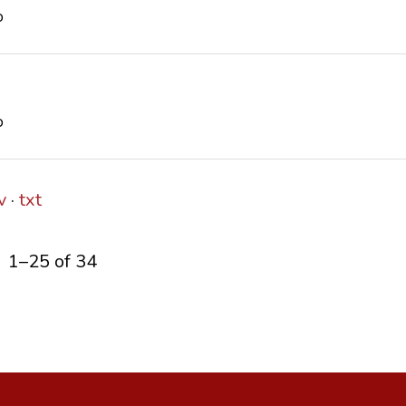
o
o
v
txt
1–25 of 34