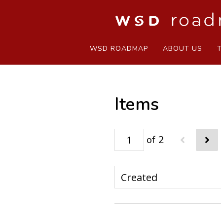
WSD ROADMAP
ABOUT US
Items
of 2