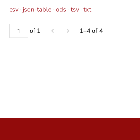
csv
json-table
ods
tsv
txt
of 1
1–4 of 4