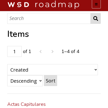
WSD ROADMAP
ABOUT US
Items
TEAM
of 1
1–4 of 4
ACTIVITIES
COLLECTIONS
Sort
ARCHIVES
LOPEZ PAPERS
Actas Capitulares