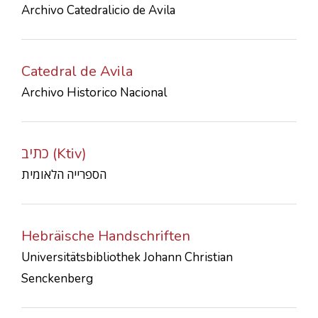
Archivo Catedralicio de Avila
CONTACTS
Catedral de Avila
Archivo Historico Nacional
כתיב (Ktiv)
הספרייה הלאומית
Hebräische Handschriften
Universitätsbibliothek Johann Christian
Senckenberg