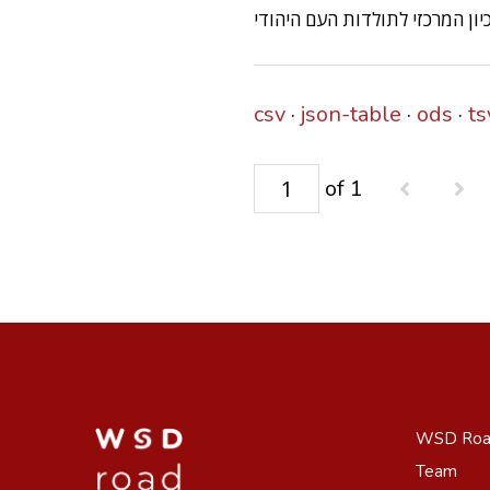
csv
json-table
ods
ts
of 1
WSD Ro
Team