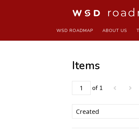
WSD ROADMAP
ABOUT US
Items
of 1