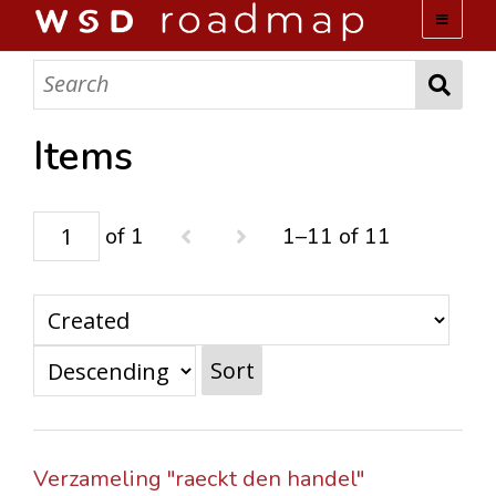
WSD ROADMAP
ABOUT US
Items
TEAM
of 1
1–11 of 11
ACTIVITIES
COLLECTIONS
Sort
ARCHIVES
LOPEZ PAPERS
Verzameling "raeckt den handel"