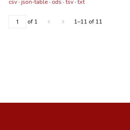
csv
json-table
ods
tsv
txt
of 1
1–11 of 11