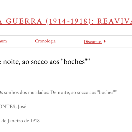
 GUERRA (1914-1918): REAV
mum
Cronologia
Discursos
 noite, ao socco aos "boches""
s sonhos dos mutilados: De noite, ao socco aos "boches""
ONTES, José
 de Janeiro de 1918