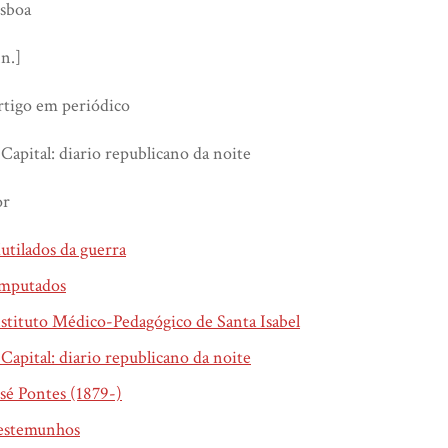
isboa
.n.]
rtigo em periódico
Capital: diario republicano da noite
or
tilados da guerra
mputados
stituto Médico-Pedagógico de Santa Isabel
Capital: diario republicano da noite
sé Pontes (1879-)
estemunhos