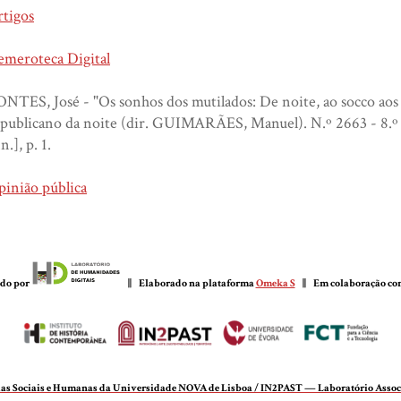
rtigos
emeroteca Digital
NTES, José - "Os sonhos dos mutilados: De noite, ao socco aos "
publicano da noite (dir. GUIMARÃES, Manuel). N.º 2663 - 8.º 
.n.], p. 1.
inião pública
do por
|| Elaborado na plataforma
Omeka S
|| Em colaboração c
cias Sociais e Humanas da Universidade NOVA de Lisboa / IN2PAST — Laboratório Associa