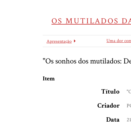
OS MUTILADOS DA
Uma dor co
Apresentação
"Os sonhos dos mutilados: De
Item
Título
"O
Criador
P
Data
21