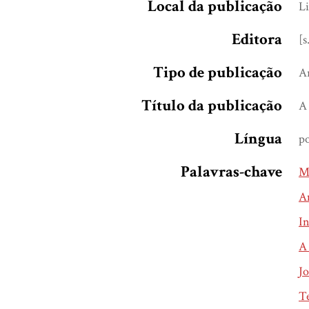
Local da publicação
L
Editora
[s
Tipo de publicação
A
Título da publicação
A 
Língua
p
Palavras-chave
Mu
A
In
A 
Jo
T