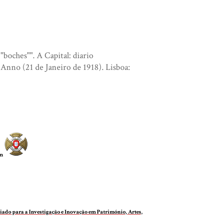
boches"". A Capital: diario
Anno (21 de Janeiro de 1918). Lisboa:
om
do para a Investigação e Inovação em Património, Artes,