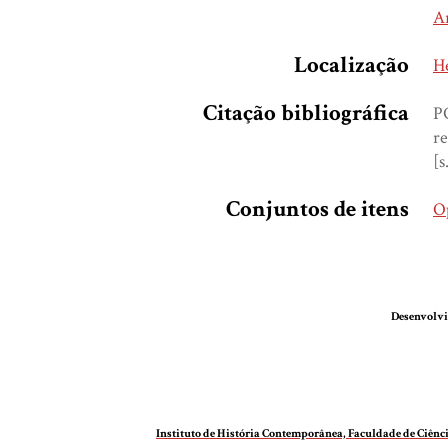
A
Localização
H
Citação bibliográfica
PO
re
[s
Conjuntos de itens
Op
Desenvolvi
Instituto de História Contemporânea, Faculdade de Ciên