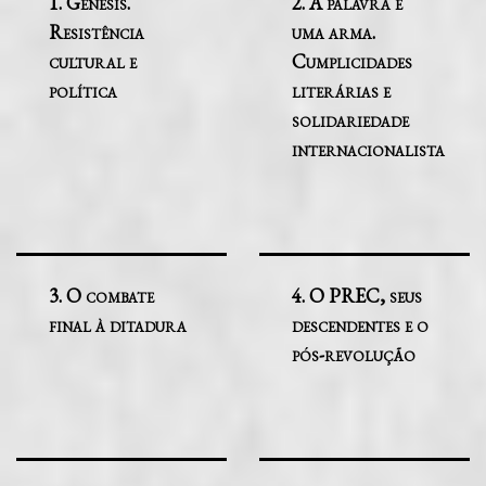
1. Génesis.
2. A palavra é
Resistência
uma arma.
cultural e
Cumplicidades
política
literárias e
solidariedade
internacionalista
3. O combate
4. O PREC, seus
final à ditadura
descendentes e o
pós-revolução