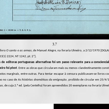
3.7
livro
O canto e as armas
, de Manuel Alegre, na livraria Ulmeiro, a 2/12/1970 [DG
CI(1) 2224, NT 1242, pt. 2”].
os de editoras portuguesas alternativas
foi um passo relevante para a consciencial
eiro foi
pivot
. Entre as obras que circularam mais ou menos clandestinamente const
Textos marginais, entre outras. Para tentar escapar à censura publicavam-se livros 
mo no caso de A
s histórias dramáticas da emigração
, proibido de circular em 25/4/
mas
, de cuja 2.ª ed. (pela Centelha) foram apreendidos 20 exemplares na livraria Ulmei