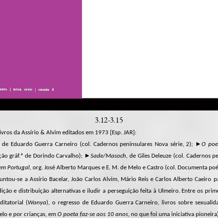
3.12-3.15
ros da Assírio & Alvim editados em 1973 [Esp. JAR]:
, de Eduardo Guerra Carneiro (col. Cadernos peninsulares Nova série, 2); ►
O poe
ção gráf.ª de Dorindo Carvalho); ►
Sade/Masoch
, de Giles Deleuze (col. Cadernos pe
em Portugal
, org. José Alberto Marques e E. M. de Melo e Castro (col. Documenta poét
juntou-se a Assírio Bacelar, João Carlos Alvim, Mário Reis e Carlos Alberto Caeiro 
ção e distribuição alternativas e iludir a perseguição feita à Ulmeiro. Entre os pri
itatorial (
Wanya
), o regresso de Eduardo Guerra Carneiro, livros sobre sexualid
Belo e por crianças, em
O poeta faz-se aos 10 anos
, no que foi uma iniciativa pioneira