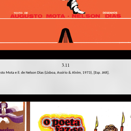
3.11
usto Mota e il. de Nelson Dias (Lisboa, Assírio & Alvim, 1973), [Esp. JAR].