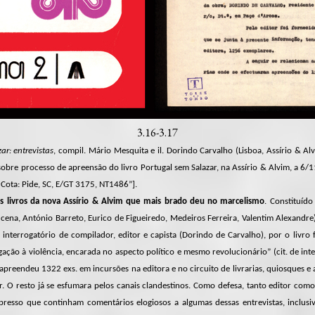
3.16-3.17
ar: entrevistas
, compil. Mário Mesquita e il. Dorindo Carvalho (Lisboa, Assírio & Al
sobre processo de apreensão do livro Portugal sem Salazar, na Assírio & Alvim, a 
Cota: Pide, SC, E/GT 3175, NT1486”].
s livros da nova Assírio & Alvim que mais brado deu no marcelismo
. Constituíd
na, António Barreto, Eurico de Figueiredo, Medeiros Ferreira, Valentim Alexandre)
interrogatório de compilador, editor e capista (Dorindo de Carvalho), por o livro
gação à violência, encarada no aspecto político e mesmo revolucionário” (cit. de int
a apreendeu 1322 exs. em incursões na editora e no circuito de livrarias, quiosques e a
. O resto já se esfumara pelos canais clandestinos. Como defesa, tanto editor co
resso que continham comentários elogiosos a algumas dessas entrevistas, inclusi