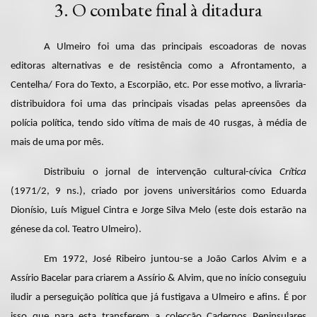
3. O combate final à ditadura
A Ulmeiro foi uma das principais escoadoras de novas
editoras alternativas e de resistência como a Afrontamento, a
Centelha/ Fora do Texto, a Escorpião, etc. Por esse motivo, a livraria-
distribuidora foi uma das principais visadas pelas apreensões da
polícia política, tendo sido vítima de mais de 40 rusgas, à média de
mais de uma por mês.
Distribuiu o jornal de intervenção cultural-cívica
Crítica
(1971/2, 9 ns.), criado por jovens universitários como Eduarda
Dionísio, Luís Miguel Cintra e Jorge Silva Melo (este dois estarão na
génese da col. Teatro Ulmeiro).
Em 1972, José Ribeiro juntou-se a João Carlos Alvim e a
Assírio Bacelar para criarem a Assírio & Alvim, que no início conseguiu
iludir a perseguição política que já fustigava a Ulmeiro e afins. É por
isso que para esta transferem a colecção Cadernos Peninsulares