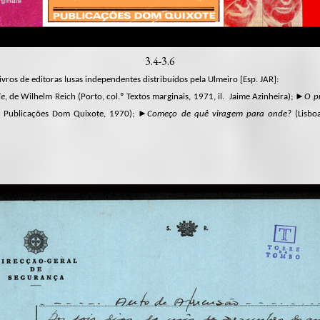
3.4-3.6
ros de editoras lusas independentes distribuídos pela Ulmeiro [Esp. JAR]:
de
, de Wilhelm Reich (Porto, col.º Textos marginais, 1971, il. Jaime Azinheira); ►
O p
a, Publicações Dom Quixote, 1970); ►
Começo de quê viragem para onde?
(Lisboa