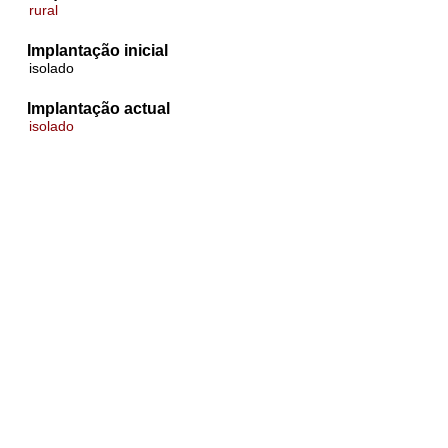
rural
Implantação inicial
isolado
Implantação actual
isolado
Tipos de Abóbadas
Ver todo items com este valor
Abóbada de vela
Número de compartimentos com abóbadas
1
Materiais das abóbadas
tijolo burro
Técnicas construtivas das abóbadas
tijolo ao cutelo
Revestimento exterior
açoteia