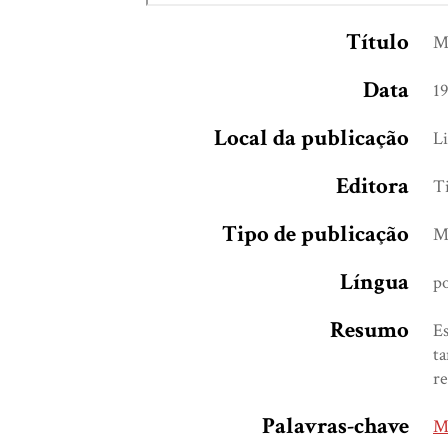
Título
Mu
Data
1
Local da publicação
L
Editora
Ti
Tipo de publicação
M
Língua
p
Resumo
Es
ta
re
Palavras-chave
Mu