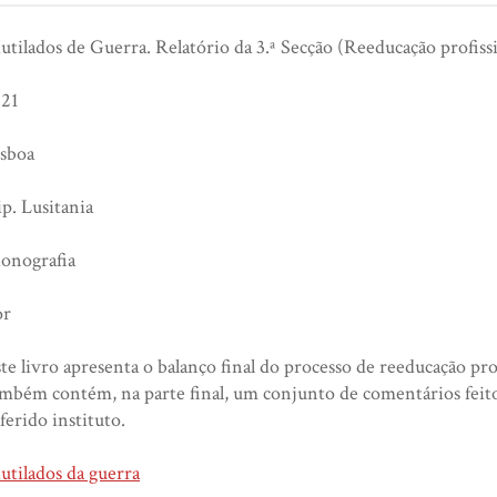
tilados de Guerra. Relatório da 3.ª Secção (Reeducação profiss
921
isboa
p. Lusitania
onografia
or
te livro apresenta o balanço final do processo de reeducação pro
mbém contém, na parte final, um conjunto de comentários feito
ferido instituto.
tilados da guerra