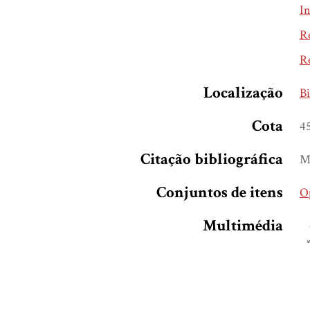
In
Re
Re
Localização
Bi
Cota
4
Citação bibliográfica
Mu
Conjuntos de itens
Op
Multimédia