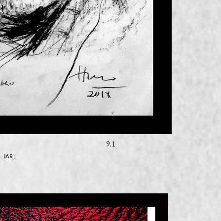
9.1
. JAR].