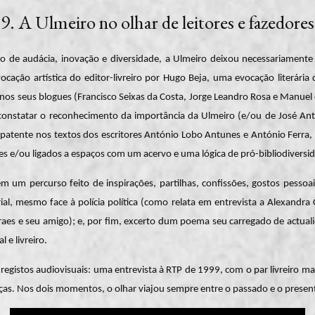
9. A Ulmeiro no olhar de leitores e fazedores
ito de audácia, inovação e diversidade, a Ulmeiro deixou necessariamente
ocação artística do editor-livreiro por Hugo Beja, uma evocação literá
o nos seus blogues (Francisco Seixas da Costa, Jorge Leandro Rosa e Manue
constatar o reconhecimento da importância da Ulmeiro (e/ou de José Ant
 patente nos textos dos escritores António Lobo Antunes e António Ferra, 
ntes e/ou ligados a espaços com um acervo e uma lógica de pró-bibliodiversi
m um percurso feito de inspirações, partilhas, confissões, gostos pessoai
ial, mesmo face à polícia política (como relata em entrevista a Alexandra Ca
raes e seu amigo); e, por fim, excerto dum poema seu carregado de actual
 e livreiro.
registos audiovisuais: uma entrevista à RTP de 1999, com o par livreiro 
ças. Nos dois momentos, o olhar viajou sempre entre o passado e o presen