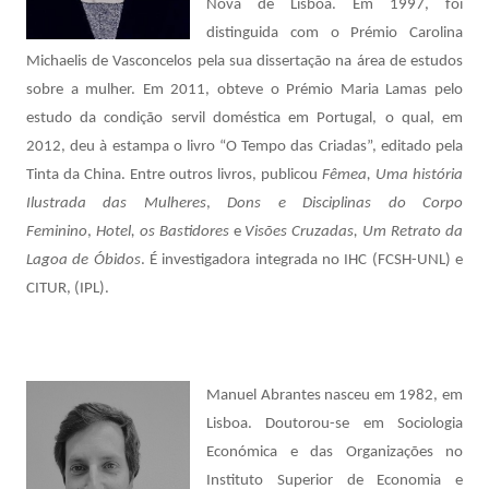
Nova de Lisboa. Em 1997, foi
distinguida com o Prémio Carolina
Michaelis de Vasconcelos pela sua dissertação na área de estudos
sobre a mulher. Em 2011, obteve o Prémio Maria Lamas pelo
estudo da condição servil doméstica em Portugal, o qual, em
2012, deu à estampa o livro “O Tempo das Criadas”, editado pela
Tinta da China. Entre outros livros, publicou
Fêmea, Uma história
Ilustrada das Mulheres
,
Dons e Disciplinas do Corpo
Feminino
,
Hotel, os Bastidores
e
Visões Cruzadas, Um Retrato da
Lagoa de Óbidos
. É investigadora integrada no IHC (FCSH-UNL) e
CITUR, (IPL).
Manuel Abrantes nasceu em 1982, em
Lisboa. Doutorou-se em Sociologia
Económica e das Organizações no
Instituto Superior de Economia e